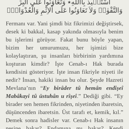
اَسْتَع۪يذُ بِااللّٰهِ٭ وَتَعَاوَنُوا عَلَى الْبِرِّ
وَالتَّقْوٰىۖ وَلاَ تَعَاوَنُوا عَلَى اْلاِثْمِ وَالْعُدْوَانِۖ
Fermanı var. Yani şimdi biz fikrimizi değiştirsek,
desek ki bakkal, kasap yakında olmasıyla benim
bu işlerimi görüyor. Fakat bunu böyle yapan,
bizim her umurumuzu, her işimizi bize
kolaylaştıran, şu insanları birbirinin yardımına
koşturan kimdir? İşte Cenab-ı Hak burada
kendisini gösteriyor. İşte insan fikriyle niyeti ile
nedir? İnsan, hakiki insan bu olur. Şeyde Hazreti
Mevlana’nın “
Ey birâder tû hemân endîşeî
Mabâkayi tû üstuhân u rîşeî
.” Dediği gibi. “Ey
birader sen hemen fikrinden, niyetinden ibaretsin,
düşüncenden ibaretsin. Üst tarafı et, kemik, kıl.”
Demek sonra hadisler var. Cenab-ı Hak insanın
nesine bakar? Endamına mı bakar? Kendi