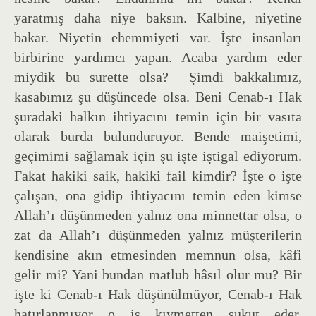
yaratmış daha niye baksın. Kalbine, niyetine
bakar. Niyetin ehemmiyeti var. İşte insanları
birbirine yardımcı yapan. Acaba yardım eder
miydik bu surette olsa? Şimdi bakkalımız,
kasabımız şu düşüncede olsa. Beni Cenab-ı Hak
şuradaki halkın ihtiyacını temin için bir vasıta
olarak burda bulunduruyor. Bende maişetimi,
geçimimi sağlamak için şu işte iştigal ediyorum.
Fakat hakiki saik, hakiki fail kimdir? İşte o işte
çalışan, ona gidip ihtiyacını temin eden kimse
Allah’ı düşünmeden yalnız ona minnettar olsa, o
zat da Allah’ı düşünmeden yalnız müşterilerin
kendisine akın etmesinden memnun olsa, kâfi
gelir mi? Yani bundan matlub hâsıl olur mu? Bir
işte ki Cenab-ı Hak düşünülmüyor, Cenab-ı Hak
hatırlanmıyor o iş kıymetten sukut eder.