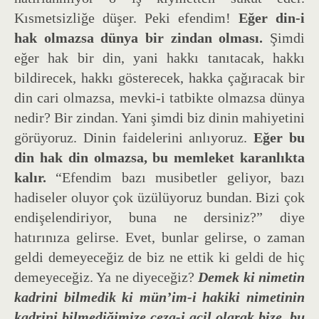
Kısmetsizliğe düşer. Peki efendim!
Eğer din-i
hak olmazsa dünya bir zindan olması.
Şimdi
eğer hak bir din, yani hakkı tanıtacak, hakkı
bildirecek, hakkı gösterecek, hakka çağıracak bir
din cari olmazsa, mevki-i tatbikte olmazsa dünya
nedir? Bir zindan. Yani şimdi biz dinin mahiyetini
görüyoruz. Dinin faidelerini anlıyoruz.
Eğer bu
din hak din olmazsa, bu memleket karanlıkta
kalır.
“Efendim bazı musibetler geliyor, bazı
hadiseler oluyor çok üzülüyoruz bundan. Bizi çok
endişelendiriyor, buna ne dersiniz?” diye
hatırınıza gelirse. Evet, bunlar gelirse, o zaman
geldi demeyeceğiz de biz ne ettik ki geldi de hiç
demeyeceğiz. Ya ne diyeceğiz?
Demek ki nimetin
kadrini bilmedik ki mün’im-i hakiki nimetinin
kadrini bilmediğimize ceza-i acil olarak bize, bu