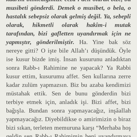
musibeti gönderdi.
Demek o musibet, o bela, o
hastalık sebepsiz olarak gelmiş değil. Ya, sebepli
olarak, hikmetli olarak hakîm-i mutak
tarafından, bizi gafletten uyandırmak için ne
yapmıştır, gönderilmiştir.
Ha. Yine bak söz
nereye gitti? O işte bile Allah’ı düşündük. Öyle
ise kusur bizde imiş. İnsan kusurunu anladıktan
sonra Rabb-ı Rahimine ne yapacak? Ya Rabbi
kusur ettim, kusurumu affet. Sen kullarına zerre
kadar zulüm yapmazsın. Biz bu azaba kendimizi
müstahak ettik. Sen de bunu gönderdin bizi
terbiye etmek için, anladık işi. Bizi affet, bizi
bağışla. Bundan sonra yapmayacağız, inşâallah
yapmayacağız. Diyebildikse o amirimizin o biraz
bizi sıkan, terleten memuruna karşı “Merhaba hoş
geldin sen Rabb-ı Rahimimin beni uyandırmaya