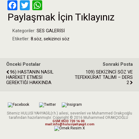
F
T
W
a
wi
h
Paylaşmak İçin Tıklayınız
ce
tt
at
Kategoriler:
SES GALERİSİ
b
er
s
Etiketler:
8.söz
,
sekizinci söz
o
A
o
p
k
p
Önceki Postalar
Sonraki Posta
96) HASTANIN NASIL
109) SEKİZİNCİ SÖZ VE
HAREKET ETMESİ
TEFEKKÜRAT TALİMİ – DERS
GEREKTİĞİ HAKKINDA
2
Sitemiz HULUSİ YAHYAGİL(r.h.) ailesi, sevenleri ve Muhammed Orakçıoğlu
tarafından hazırlanmıştır. Copyright © 2016 Muhammed ORAKÇIOĞLU
GSM:0533 720 16 00
mail:info@hulusiyahyagil.com
X