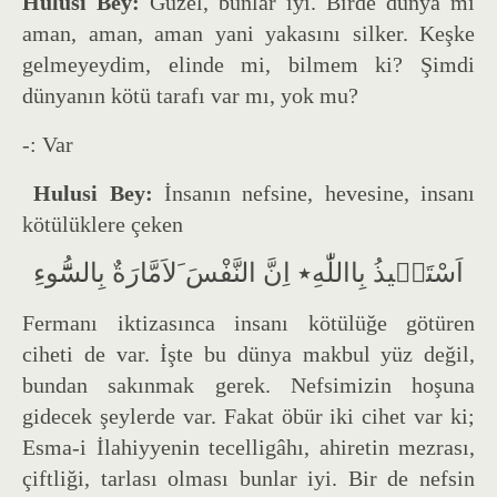
Hulusi Bey:
Güzel, bunlar iyi. Birde dünya mı
aman, aman, aman yani yakasını silker. Keşke
gelmeyeydim, elinde mi, bilmem ki? Şimdi
dünyanın kötü tarafı var mı, yok mu?
-: Var
Hulusi Bey:
İnsanın nefsine, hevesine, insanı
kötülüklere çeken
اَسْتَع۪يذُ بِااللّٰهِ٭ اِنَّ النَّفْسَ َلاَمَّارَةٌ بِالسُّٓوءِ
Fermanı iktizasınca insanı kötülüğe götüren
ciheti de var. İşte bu dünya makbul yüz değil,
bundan sakınmak gerek. Nefsimizin hoşuna
gidecek şeylerde var. Fakat öbür iki cihet var ki;
Esma-i İlahiyyenin tecelligâhı, ahiretin mezrası,
çiftliği, tarlası olması bunlar iyi. Bir de nefsin