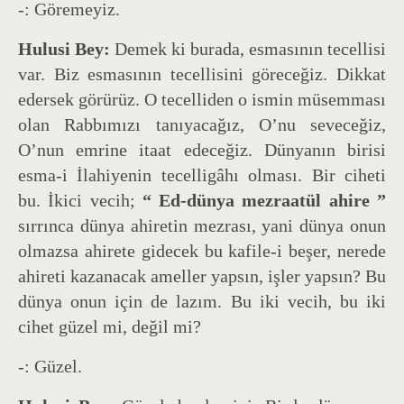
-: Göremeyiz.
Hulusi Bey:
Demek ki burada, esmasının tecellisi
var. Biz esmasının tecellisini göreceğiz. Dikkat
edersek görürüz. O tecelliden o ismin müsemması
olan Rabbımızı tanıyacağız, O’nu seveceğiz,
O’nun emrine itaat edeceğiz. Dünyanın birisi
esma-i İlahiyenin tecelligâhı olması. Bir ciheti
bu. İkici vecih;
“ Ed-dünya mezraatül ahire ”
sırrınca dünya ahiretin mezrası, yani dünya onun
olmazsa ahirete gidecek bu kafile-i beşer, nerede
ahireti kazanacak ameller yapsın, işler yapsın? Bu
dünya onun için de lazım. Bu iki vecih, bu iki
cihet güzel mi, değil mi?
-: Güzel.