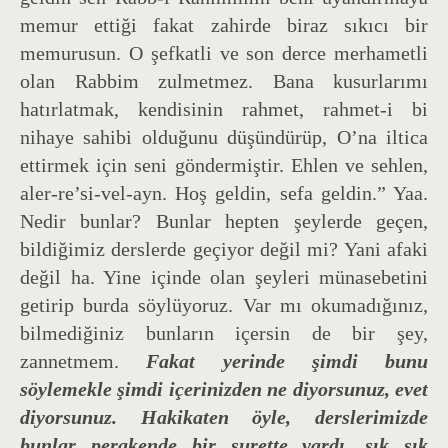
memur ettiği fakat zahirde biraz sıkıcı bir
memurusun. O şefkatli ve son derce merhametli
olan Rabbim zulmetmez. Bana kusurlarımı
hatırlatmak, kendisinin rahmet, rahmet-i bi
nihaye sahibi olduğunu düşündürüp, O’na iltica
ettirmek için seni göndermiştir. Ehlen ve sehlen,
aler-re’si-vel-ayn. Hoş geldin, sefa geldin.” Yaa.
Nedir bunlar? Bunlar hepten şeylerde geçen,
bildiğimiz derslerde geçiyor değil mi? Yani afaki
değil ha. Yine içinde olan şeyleri münasebetini
getirip burda söylüyoruz. Var mı okumadığınız,
bilmediğiniz bunların içersin de bir şey,
zannetmem.
Fakat yerinde şimdi bunu
söylemekle şimdi içerinizden ne diyorsunuz, evet
diyorsunuz. Hakikaten öyle, derslerimizde
bunlar perakende bir surette vardı, sık sık