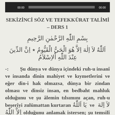
Ses
00:00
00:00
oynatıcı
SEKİZİNCİ SÖZ VE TEFEKKÜRAT TALİMİ
– DERS 1
بِسْمِ اللّٰهِ الرَّحْمٰنِ الرَّحِيمِ
اَللّٰهُ لاَ اِلٰهَ اِلاَّ هُوَ الْحَىُّ الْقَيُّومُ ٭ اِنَّ الدِّينَ
عِنْدَ اللّٰهِ اْلاِسْلاَمُ
-:
Şu dünya ve dünya içindeki ruh-u insanî
ve insanda
dinin mahiyet ve kıymetlerini
ve
eğer din-i hak olmazsa
,
dünya bir zindan
olması
ve dinsiz insan, en bedbaht mahluk
olduğunu ve şu âlemin tılsımını açan, ruh-u
لاَ اِلهَ
يَا اَللّٰهُ
beşerîyi zulümattan kurtaran
ve
اِلاَّ اللّٰهُ
olduğunu anlamak istersen; şu temsilî