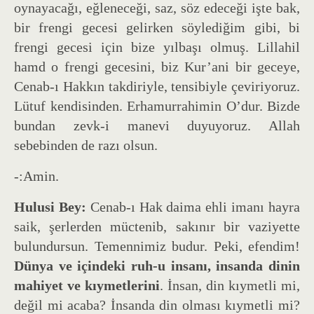
oynayacağı, eğleneceği, saz, söz edeceği işte bak,
bir frengi gecesi gelirken söylediğim gibi, bi
frengi gecesi için bize yılbaşı olmuş. Lillahil
hamd o frengi gecesini, biz Kur’ani bir geceye,
Cenab-ı Hakkın takdiriyle, tensibiyle çeviriyoruz.
Lütuf kendisinden. Erhamurrahimin O’dur. Bizde
bundan zevk-i manevi duyuyoruz. Allah
sebebinden de razı olsun.
-:Amin.
Hulusi Bey:
Cenab-ı Hak daima ehli imanı hayra
saik, şerlerden müctenib, sakınır bir vaziyette
bulundursun. Temennimiz budur. Peki, efendim!
Dünya ve içindeki ruh-u insanı, insanda dinin
mahiyet ve kıymetlerini
. İnsan, din kıymetli mi,
değil mi acaba? İnsanda din olması kıymetli mi?