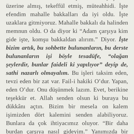
üzerine almış, tekeffül etmiş, müteahhidi. İşte
efendim mahalle bakkalları da iyi oldu. İşte
uzaklara gitmiyoruz. Mahalle bakkalı da halinden
memnun oldu. O da diyor ki “Adam çarşıya kim
gide işte, komşu bakkaldan alırım.” Diyor.
İşte
bizim artık, bu sohbette bulunanların, bu derste
bulunanların işi böyle tesadüfe, “olağan
şeylerdir, bunlar faideli ki yapılıyor” deyip de,
sathi nazarlı olmayalım.
Bu işleri taksim eden,
tevzi eden bir zat var. Fail-i hakiki O’dur. Yapan,
eden O’dur. Onu düşünmek lazım. Evet, berikine
teşekkür et. Allah senden olsun ki buraya bu
dükkânı açtın. Bizim bir mesela on kalem
işimizden dört kalemini senden alabiliyoruz.
Bunlara da çok ihtiyacımız oluyor. “Bir daha
burdan çarşıya nasıl gideyim.” Yanımızda bir