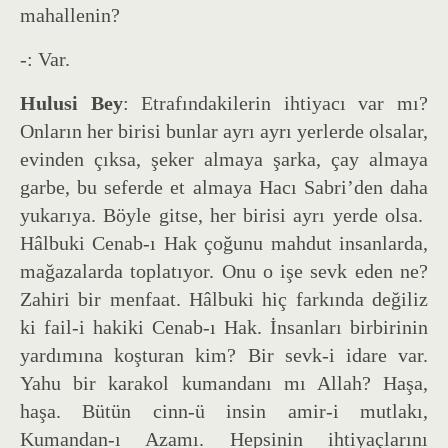
mahallenin?
-: Var.
Hulusi Bey
: Etrafındakilerin ihtiyacı var mı?
Onların her birisi bunlar ayrı ayrı yerlerde olsalar,
evinden çıksa, şeker almaya şarka, çay almaya
garbe, bu seferde et almaya Hacı Sabri’den daha
yukarıya. Böyle gitse, her birisi ayrı yerde olsa.
Hâlbuki Cenab-ı Hak çoğunu mahdut insanlarda,
mağazalarda toplatıyor. Onu o işe sevk eden ne?
Zahiri bir menfaat. Hâlbuki hiç farkında değiliz
ki fail-i hakiki Cenab-ı Hak. İnsanları birbirinin
yardımına koşturan kim? Bir sevk-i idare var.
Yahu bir karakol kumandanı mı Allah? Haşa,
haşa. Bütün cinn-ü insin amir-i mutlakı,
Kumandan-ı Azamı. Hepsinin ihtiyaçlarını