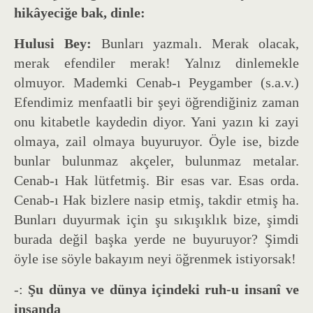
hikâyeciğe bak, dinle:
Hulusi Bey:
Bunları yazmalı. Merak olacak,
merak efendiler merak! Yalnız dinlemekle
olmuyor. Mademki Cenab-ı Peygamber (s.a.v.)
Efendimiz menfaatli bir şeyi öğrendiğiniz zaman
onu kitabetle kaydedin diyor. Yani yazın ki zayi
olmaya, zail olmaya buyuruyor. Öyle ise, bizde
bunlar bulunmaz akçeler, bulunmaz metalar.
Cenab-ı Hak lütfetmiş. Bir esas var. Esas orda.
Cenab-ı Hak bizlere nasip etmiş, takdir etmiş ha.
Bunları duyurmak için şu sıkışıklık bize, şimdi
burada değil başka yerde ne buyuruyor? Şimdi
öyle ise söyle bakayım neyi öğrenmek istiyorsak!
-:
Şu dünya ve dünya içindeki ruh-u insanî ve
insanda