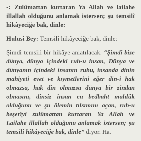
-: Zulümattan kurtaran
Ya Allah ve lailahe
illallah olduğunu anlamak istersen; şu temsilî
hikâyeciğe bak, dinle:
Hulusi Bey:
Temsilî hikâyeciğe bak, dinle:
Şimdi temsili bir hikâye anlatılacak.
“Şimdi bize
dünya, dünya içindeki ruh-u insan, Dünya ve
dünyanın içindeki insanın ruhu, insanda dinin
mahiyeti evet ve kıymetlerini eğer din-i hak
olmazsa, hak din olmazsa dünya bir zindan
olmasını, dinsiz insan en bedbaht mahlûk
olduğunu ve
şu âlemin tılsımını açan, ruh-u
beşerîyi zulümattan kurtaran
Ya Allah ve
Lailahe illallah olduğunu anlamak istersen; şu
temsilî hikâyeciğe bak, dinle”
diyor. Ha.