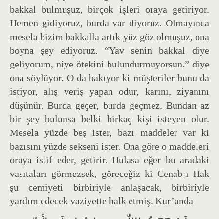
bakkal bulmuşuz, birçok işleri oraya getiriyor.
Hemen gidiyoruz, burda var diyoruz. Olmayınca
mesela bizim bakkalla artık yüz göz olmuşuz, ona
boyna şey ediyoruz. “Yav senin bakkal diye
geliyorum, niye ötekini bulundurmuyorsun.” diye
ona söylüyor. O da bakıyor ki müşteriler bunu da
istiyor, alış veriş yapan odur, karını, ziyanını
düşünür. Burda geçer, burda geçmez. Bundan az
bir şey bulunsa belki birkaç kişi isteyen olur.
Mesela yüzde beş ister, bazı maddeler var ki
bazısını yüzde sekseni ister. Ona göre o maddeleri
oraya istif eder, getirir. Hulasa eğer bu aradaki
vasıtaları görmezsek, göreceğiz ki Cenab-ı Hak
şu cemiyeti birbiriyle anlaşacak, birbiriyle
yardım edecek vaziyette halk etmiş. Kur’anda