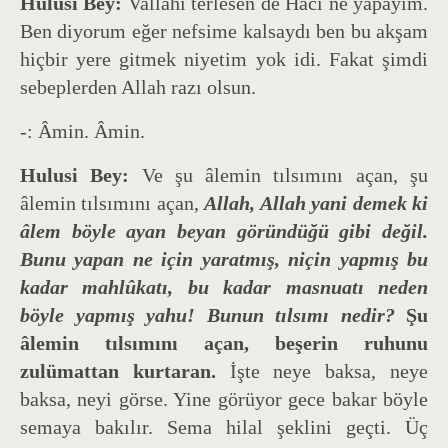
Hulusi Bey:
Vallahi terlesen de Hacı ne yapayım.
Ben diyorum eğer nefsime kalsaydı ben bu akşam
hiçbir yere gitmek niyetim yok idi. Fakat şimdi
sebeplerden Allah razı olsun.
-: Âmin. Âmin.
Hulusi Bey:
Ve şu âlemin tılsımını açan, şu
âlemin tılsımını açan,
Allah, Allah yani demek ki
âlem böyle ayan beyan göründüğü gibi değil.
Bunu yapan ne için yaratmış, niçin yapmış bu
kadar mahlûkatı, bu kadar masnuatı neden
böyle yapmış yahu! Bunun tılsımı nedir?
Şu
âlemin tılsımını açan, beşerin ruhunu
zulümattan kurtaran.
İşte neye baksa, neye
baksa, neyi görse. Yine görüyor gece bakar böyle
semaya bakılır. Sema hilal şeklini geçti. Üç