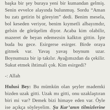
başka bir şey buraya yeni bir kumandan gelmiş.
Senin evvelce alayında bulunmuş. Sordu “Aman
bu zatı getirin bi göreyim” dedi. Benim mesela,
bol keseden veriyor, benim kıymetli albayımdır,
gelsin de görüşelim diyor. Acaba kim olabilir,
mazeret de beyan edemezsin kalktın gittin. İşte
buda bu gece. Esirgerse esirger. Birde oraya
gitmek var. Yavaş yavaş boynum uzar.
Boynumuza bir ip takılır. Ayağımızdan da çekilir.
Sukut etmek ihtimali çok. Kim esirgedi?
-: Allah
Hulusi Bey:
Bu mümkün olan şeyler mademki
bizden uzak gitti. Uzak mı gitti, onu uzaklaştıran
biri mi var? Demek bizi himaye eden var. Öyle
ise açıkça söyleyelim.
Şu Kur’anın tilmizlerine