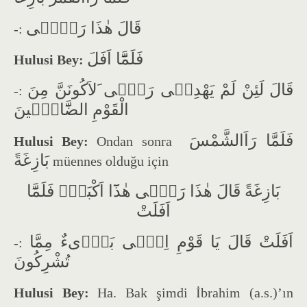
قَالَ هٰذَا رَبّ۪ۚى
-:
فَلَمَّٓا اَفَلَ
Hulusi Bey:
قَالَ لَئِنْ لَمْ يَهْدِن۪ى رَبّ۪ى َلاَكُونَنَّ مِنَ
-:
الْقَوْمِ الضَّٓالّ۪ينَ
فَلَمَّا رَاَالشَّمْسَ
Hulusi Bey:
Ondan sonra
بَازِغَةً
müennes olduğu için
بَازِغَةً قَالَ هٰذَا رَبّ۪ى هٰذَٓا اَكْبَرُۚ فَلَمَّٓا
اَفَلَتْ
اَفَلَتْ قَالَ يَا قَوْمِ اِنّ۪ى بَر۪ٓىءٌ مِمَّا
-:
تُشْرِكُونَ
Hulusi Bey:
Ha. Bak şimdi İbrahim (a.s.)’ın