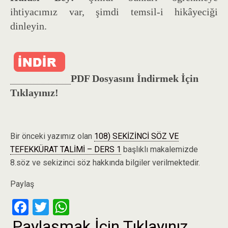
ihtiyacımız var, şimdi temsil-i hikâyeciği
dinleyin.
PDF Dosyasını İndirmek İçin
Tıklayınız!
Bir önceki yazımız olan
108) SEKİZİNCİ SÖZ VE
TEFEKKÜRAT TALİMİ – DERS 1
başlıklı makalemizde
8.söz ve sekizinci söz hakkında bilgiler verilmektedir.
Paylaş
F
T
W
a
wi
h
Paylaşmak İçin Tıklayınız