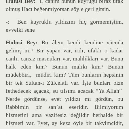
Hulusi Bey:
E canım bunun kuyruğu biraz ufak
olmuş Hacı beğenmiyorsan söyle geri gitsin.
-: Ben kuyruklu yıldızını hiç görmemiştim,
evvelki sene
Hulusi Bey:
Bu âlem kendi kendine vücuda
gelmiş mi? Bir yapan var, irili, ufaklı o kadar
canlı, cansız masnuları var, mahlûkları var. Bunu
halk eden kim? Bunun maliki kim? Bunun
müdebbiri, müdiri kim? Tüm bunların hepsinin
bir tek Sultan-ı Zülcelali var. İşte bunları bize
fethedecek açacak, şu tılsımı açacak “Ya Allah”
Nerde gördünse, evet yıldızı mı gördün, bu
Rabbimin bir san’at eseridir. Bilmiyorum
hizmetini ama vazifesiz değildir herhalde bir
hizmeti var. Evet, ay keza öyle bir takvimcidir,