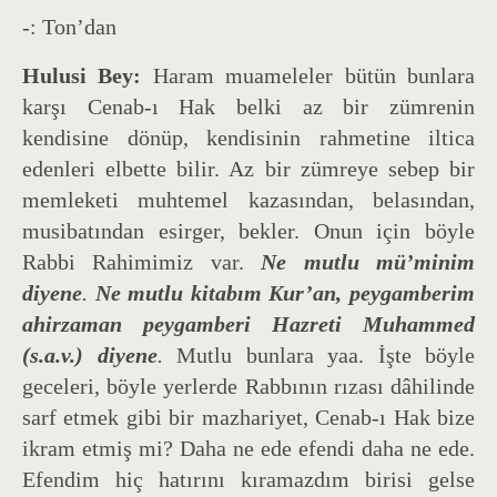
-: Ton’dan
Hulusi Bey:
Haram muameleler bütün bunlara
karşı Cenab-ı Hak belki az bir zümrenin
kendisine dönüp, kendisinin rahmetine iltica
edenleri elbette bilir. Az bir zümreye sebep bir
memleketi muhtemel kazasından, belasından,
musibatından esirger, bekler. Onun için böyle
Rabbi Rahimimiz var.
Ne mutlu mü’minim
diyene
.
Ne mutlu kitabım Kur’an, peygamberim
ahirzaman peygamberi Hazreti Muhammed
(s.a.v.) diyene
.
Mutlu bunlara yaa. İşte böyle
geceleri, böyle yerlerde Rabbının rızası dâhilinde
sarf etmek gibi bir mazhariyet, Cenab-ı Hak bize
ikram etmiş mi? Daha ne ede efendi daha ne ede.
Efendim hiç hatırını kıramazdım birisi gelse