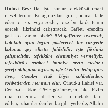
Hulusi Bey:
Ha. İşte bunlar tefekkür-ü îmani
meseleleridir. Kulağımızdan giren, mana ifade
eden bir söz veya sözler, bize bir faide temin
edecek, fikrimizi çalıştıracak. Gaflet, efendim
gaflet de var mı bizde?
Bizi gafletten sıyıracak,
hakikati ayan beyan gösterecek bir vaziyette
bulunan şey elbette faidelidir. İşte fikrimiz
çalışmalıdır, tefekküre ehemmiyet vermeliyiz,
tefekkürü-i sohbet-i imaniye arzın medar-ı
şerefi olduğuna kıyasen, işte O zatın dediği gibi.
Evet, Cenab-ı Hak böyle sohbetlerden,
sohbetlerden memnun olur.
Cünud-u İlahisi var,
Cenab-ı Hakkın. Gözle görünmeyen, fakat bizim
iman ettiğimiz cihetler var ki melaike tabir
edilen, ruhaniler denilen bu gibi yerlerde, Allah’ı