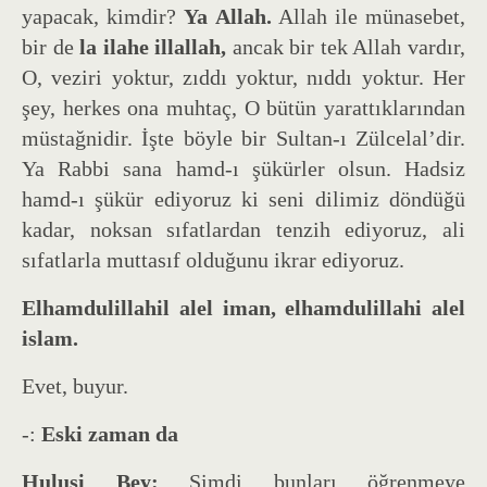
yapacak, kimdir?
Ya Allah.
Allah ile münasebet,
bir de
la ilahe illallah,
ancak bir tek Allah vardır,
O, veziri yoktur, zıddı yoktur, nıddı yoktur. Her
şey, herkes ona muhtaç, O bütün yarattıklarından
müstağnidir. İşte böyle bir Sultan-ı Zülcelal’dir.
Ya Rabbi sana hamd-ı şükürler olsun. Hadsiz
hamd-ı şükür ediyoruz ki seni dilimiz döndüğü
kadar, noksan sıfatlardan tenzih ediyoruz, ali
sıfatlarla muttasıf olduğunu ikrar ediyoruz.
Elhamdulillahil alel iman, elhamdulillahi alel
islam.
Evet, buyur.
-:
Eski zaman da
Hulusi Bey:
Şimdi bunları öğrenmeye