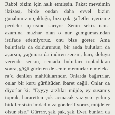
Rabbi bizim için halk etmişsin. Fakat mevsimin
iktizası, birde ondan daha evvel bizim
günahımızın çokluğu, bizi çok gafletler içerisine
perdeler içerisine sarıyor. Senin sekiz ism-i
azamına mazhar olan o nur gumgumasından
istifade edemiyoruz, onu bize göster. Ama
bulutlarla da doldurursun, bir anda bulutları da
açarsın, yağmuru da indiren sensin, karı, doluyu
verende sensin, semada bulutları topladıktan
sonra, göğü gürleten de senin memurların melek-i
ra’d denilen mahlûklarındır. Onlarda bağırırlar,
onlar bir kuru gürültüden ibaret değil. Onlar da
diyorlar ki; “Eyyyy arzlılar müjde, ey susamış
toprak, hararetten çok acınacak vaziyete gelmiş
bitkiler sizin imdadınıza gönderiliyoruz, müjdeler
olsun size.” Gürrrrr, şak, şak, şak. Evet, bunları da