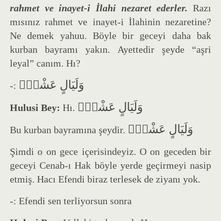
rahmet ve inayet-i İlahi nezaret ederler.
Razı
mısınız rahmet ve inayet-i İlahinin nezaretine?
Ne demek yahuu. Böyle bir geceyi daha bak
kurban bayramı yakın. Ayettedir şeyde “aşri
leyal” canım. Hı?
وَلَيَالٍ عَشْرٍۙ
-:
وَلَيَالٍ عَشْرٍۙ
Hulusi Bey:
Hı.
وَلَيَالٍ عَشْرٍۙ
Bu kurban bayramına şeydir.
Şimdi o on gece içerisindeyiz. O on geceden bir
geceyi Cenab-ı Hak böyle yerde geçirmeyi nasip
etmiş. Hacı Efendi biraz terlesek de ziyanı yok.
-: Efendi sen terliyorsun sonra