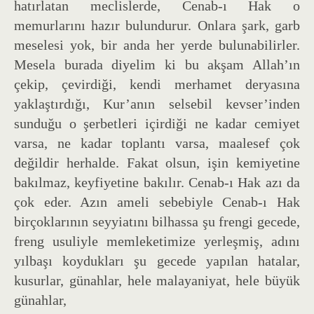
hatırlatan meclislerde, Cenab-ı Hak o
memurlarını hazır bulundurur. Onlara şark, garb
meselesi yok, bir anda her yerde bulunabilirler.
Mesela burada diyelim ki bu akşam Allah’ın
çekip, çevirdiği, kendi merhamet deryasına
yaklaştırdığı, Kur’anın selsebil kevser’inden
sunduğu o şerbetleri içirdiği ne kadar cemiyet
varsa, ne kadar toplantı varsa, maalesef çok
değildir herhalde. Fakat olsun, işin kemiyetine
bakılmaz, keyfiyetine bakılır. Cenab-ı Hak azı da
çok eder. Azın ameli sebebiyle Cenab-ı Hak
birçoklarının seyyiatını bilhassa şu frengi gecede,
freng usuliyle memleketimize yerleşmiş, adını
yılbaşı koydukları şu gecede yapılan hatalar,
kusurlar, günahlar, hele malayaniyat, hele büyük
günahlar,