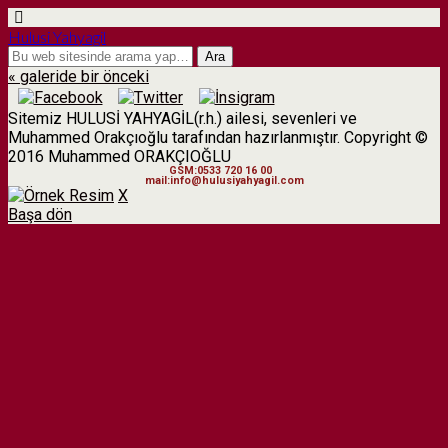
Hulusi Yahyagil
« galeride bir önceki
Sitemiz HULUSİ YAHYAGİL(r.h.) ailesi, sevenleri ve
Muhammed Orakçıoğlu tarafından hazırlanmıştır. Copyright ©
2016 Muhammed ORAKÇIOĞLU
GSM:0533 720 16 00
mail:info@hulusiyahyagil.com
X
Başa dön