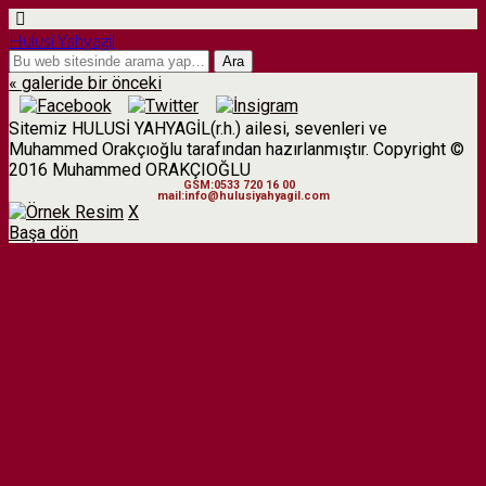
Hulusi Yahyagil
« galeride bir önceki
Sitemiz HULUSİ YAHYAGİL(r.h.) ailesi, sevenleri ve
Muhammed Orakçıoğlu tarafından hazırlanmıştır. Copyright ©
2016 Muhammed ORAKÇIOĞLU
GSM:0533 720 16 00
mail:info@hulusiyahyagil.com
X
Başa dön