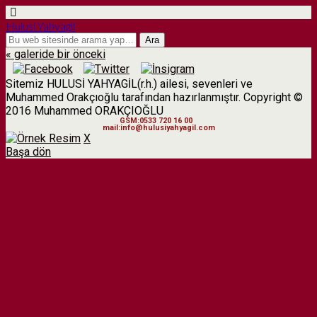
Hulusi Yahyagil
« galeride bir önceki
Sitemiz HULUSİ YAHYAGİL(r.h.) ailesi, sevenleri ve
Muhammed Orakçıoğlu tarafından hazırlanmıştır. Copyright ©
2016 Muhammed ORAKÇIOĞLU
GSM:0533 720 16 00
mail:info@hulusiyahyagil.com
X
Başa dön