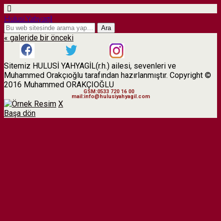
Hulusi Yahyagil
« galeride bir önceki
Sitemiz HULUSİ YAHYAGİL(r.h.) ailesi, sevenleri ve
Muhammed Orakçıoğlu tarafından hazırlanmıştır. Copyright ©
2016 Muhammed ORAKÇIOĞLU
GSM:0533 720 16 00
mail:info@hulusiyahyagil.com
X
Başa dön