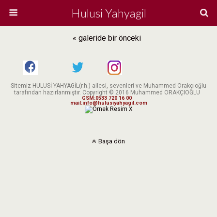
Hulusi Yahyagil
« galeride bir önceki
Sitemiz HULUSİ YAHYAGİL(r.h.) ailesi, sevenleri ve Muhammed Orakçıoğlu
tarafından hazırlanmıştır. Copyright © 2016 Muhammed ORAKÇIOĞLU
GSM:0533 720 16 00
mail:info@hulusiyahyagil.com
X
Başa dön