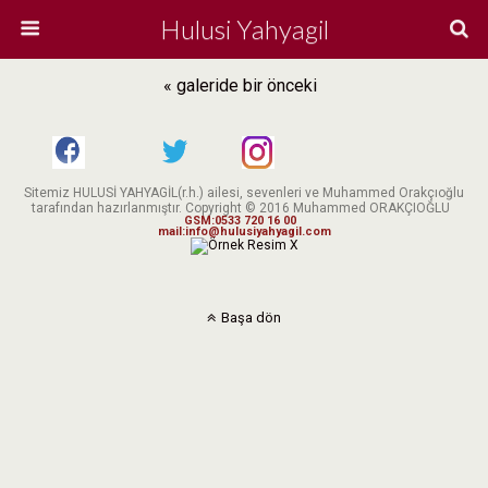
Hulusi Yahyagil
« galeride bir önceki
Sitemiz HULUSİ YAHYAGİL(r.h.) ailesi, sevenleri ve Muhammed Orakçıoğlu
tarafından hazırlanmıştır. Copyright © 2016 Muhammed ORAKÇIOĞLU
GSM:0533 720 16 00
mail:info@hulusiyahyagil.com
X
Başa dön