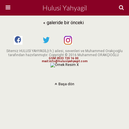
Hulusi Yahyagil
« galeride bir önceki
Sitemiz HULUSİ YAHYAGİL(r.h.) ailesi, sevenleri ve Muhammed Orakçıoğlu
tarafından hazırlanmıştır. Copyright © 2016 Muhammed ORAKÇIOĞLU
GSM:0533 720 16 00
mail:info@hulusiyahyagil.com
X
Başa dön