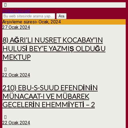
Hulusi Yahyagil
Arşivleme süresi› Ocak, 2024
27 Ocak 2024
8) AĞRI’LI NUSRET KOCABAY’IN
HULUSİ BEY’E YAZMIŞ OLDUĞU
MEKTUP
22 Ocak 2024
210) EBU-S-SUUD EFENDİNİN
MÜNACAAT-I VE MÜBAREK
GECELERİN EHEMMİYETİ – 2
22 Ocak 2024