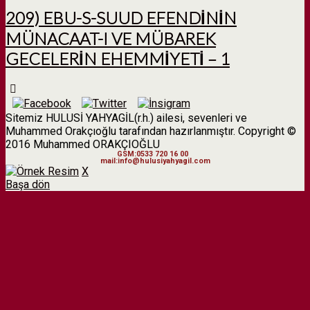
209) EBU-S-SUUD EFENDİNİN
MÜNACAAT-I VE MÜBAREK
GECELERİN EHEMMİYETİ – 1
Sitemiz HULUSİ YAHYAGİL(r.h.) ailesi, sevenleri ve
Muhammed Orakçıoğlu tarafından hazırlanmıştır. Copyright ©
2016 Muhammed ORAKÇIOĞLU
GSM:0533 720 16 00
mail:info@hulusiyahyagil.com
X
Başa dön