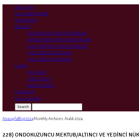
ANA SAYFA
HULUSİ BEY KİMDİR
HAKKIMIZDA
BELGELER
ÜSTADIN HULUSİ BEY’E YAZDIKLARI
NEŞREDİLMEMİŞ MEKTUPLAR (ENVAR)
HULUSİ BEY’İN ÜSTADA YAZDIKLARI
HULUSİ BEY’E YAZILANLAR
HULUSİ BEYİN YAZDIKLARI
GALERİ
SES GALERİ
VİDEO GALERİ
RESİM GALERİSİ
HATIRALAR
Risale-i Nur Oku
Search
Anasayfa
Blog
2024
Monthly Archives: Aralık 2024
228) ONDOKUZUNCU MEKTUB/ALTINCI VE YEDİNCİ NÜK