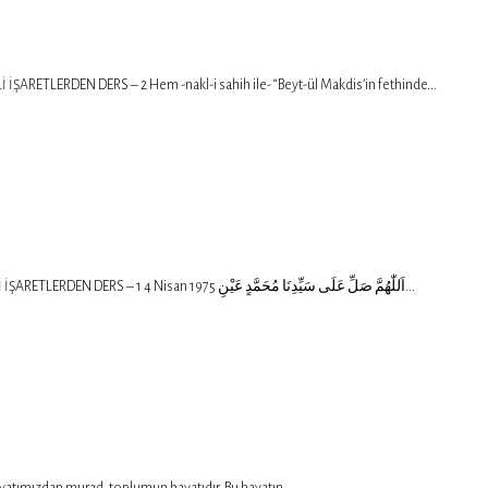
ETLERDEN DERS – 2 Hem -nakl-i sahih ile- “Beyt-ül Makdis’in fethinde...
https://www.hulusiyahyagil.com/wp-content/uploads/Sesgaleri/Sesgaleri.221.230/227-mak-47-k-1-2-baş-1.mp3 ONDOKUZUNCU MEKTUB/ALTINCI VE YEDİNCİ NÜKTELİ İŞARETLERDEN DERS – 1 4 Nisan 1975 اَللّٰهُمَّ صَلِّ عَلَى سَيِّدِنَا مُحَمَّدٍ عَيْنِ...