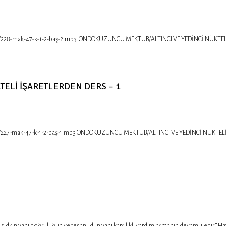
/228-mak-47-k-1-2-baş-2.mp3 ONDOKUZUNCU MEKTUB/ALTINCI VE YEDİNCİ NÜKTELİ İŞAR
TELİ İŞARETLERDEN DERS – 1