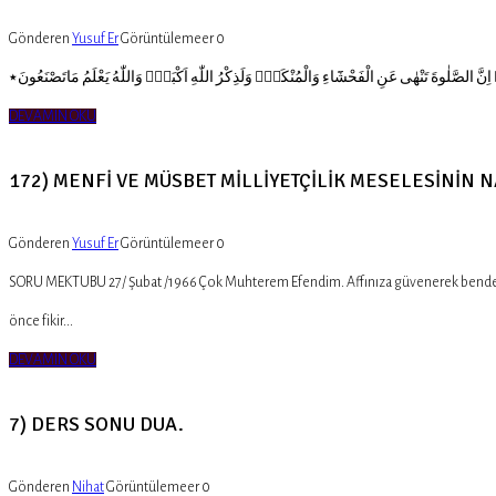
Gönderen
Yusuf Er
Görüntülemeer
0
DEVAMIN OKU
172) MENFİ VE MÜSBET MİLLİYETÇİLİK MESELESİNİN 
Gönderen
Yusuf Er
Görüntülemeer
0
SORU MEKTUBU 27/ Şubat /1966 Çok Muhterem Efendim. Affınıza güvenerek bendeniz
önce fikir...
DEVAMIN OKU
7) DERS SONU DUA.
Gönderen
Nihat
Görüntülemeer
0