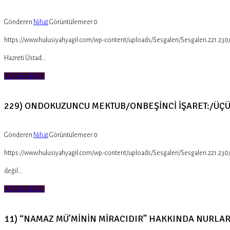
Gönderen
Nihat
Görüntülemeer
0
https://www.hulusiyahyagil.com/wp-content/uploads/Sesgaleri/Sesgaleri.221.2
Hazreti Üstad...
DEVAMIN OKU
229) ONDOKUZUNCU MEKTUB/ONBEŞİNCİ İŞARET:/ÜÇÜ
Gönderen
Nihat
Görüntülemeer
0
https://www.hulusiyahyagil.com/wp-content/uploads/Sesgaleri/Sesgaleri.221.23
değil...
DEVAMIN OKU
11) “NAMAZ MÜ’MİNİN MİRACIDIR” HAKKINDA NURL