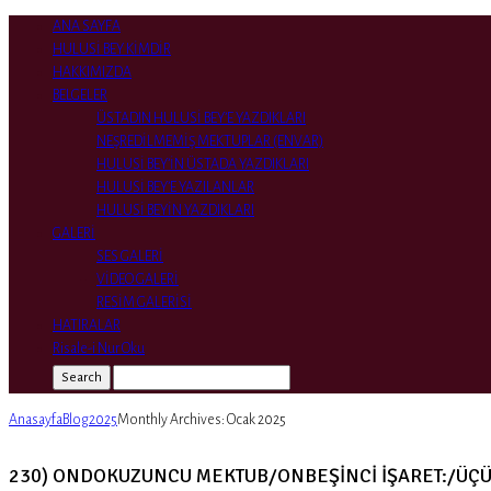
ANA SAYFA
HULUSİ BEY KİMDİR
HAKKIMIZDA
BELGELER
ÜSTADIN HULUSİ BEY’E YAZDIKLARI
NEŞREDİLMEMİŞ MEKTUPLAR (ENVAR)
HULUSİ BEY’İN ÜSTADA YAZDIKLARI
HULUSİ BEY’E YAZILANLAR
HULUSİ BEYİN YAZDIKLARI
GALERİ
SES GALERİ
VİDEO GALERİ
RESİM GALERİSİ
HATIRALAR
Risale-i Nur Oku
Search
Anasayfa
Blog
2025
Monthly Archives: Ocak 2025
230) ONDOKUZUNCU MEKTUB/ONBEŞİNCİ İŞARET:/ÜÇÜ