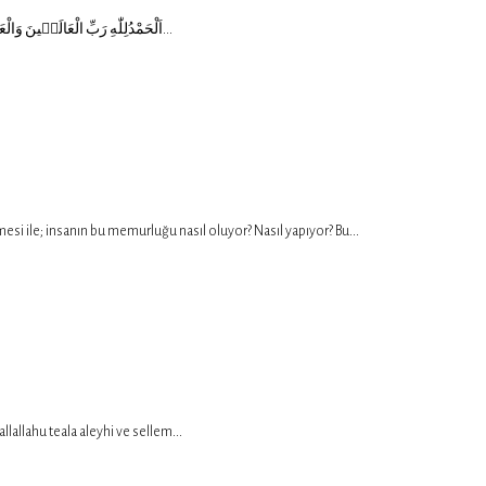
https://www.hulusiyahyagil.com/wp-content/uploads/DUALAR/7-N-2-1-duası.mp3 7) DERS SONU DUA. اَلْحَمْدُلِلّٰهِ رَبِّ الْعَالَم۪ينَ وَالْعَاقِبَةُ لِلْمُتَّق۪ينَ وَالصَّلاَةُ وَالسَّلاَمُ عَلٰى سَيِّدِنَا مُحَمَّدٍ وَ آلِهِ وَ اَصْحَابِهِ...
uru yapıp..” demesi ile; insanın bu memurluğu nasıl oluyor? Nasıl yapıyor? Bu...
n Cenab-ı Peygamber Sallallahu teala aleyhi ve sellem...