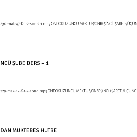
30/230-mak-47-K-1-2-son-2-1.mp3 ONDOKUZUNCU MEKTUB/ONBEŞİNCİ İŞARET:/ÜÇÜNCÜ Ş
NCÜ ŞUBE DERS – 1
0/229-mak-47-K-1-2-son-1.mp3 ONDOKUZUNCU MEKTUB/ONBEŞİNCİ İŞARET:/ÜÇÜNCÜ ŞUBE 
ARDAN MUKTEBES HUTBE