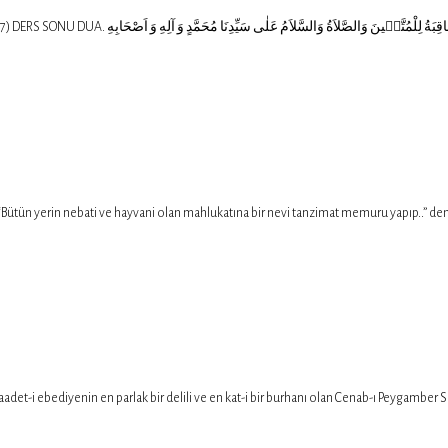
KİLLER VE HALLİNE DAİR BİRİNCİ MÜŞKİL: “Bütün yerin nebati ve hayvani olan mahlukatına bir nevi tanzimat mem
بِسْمِ اللّٰهِ الرَّحْمٰنِ الرَّحِيمِ اَلسَّلاَمُ عَلَيْ Vahdaniyet-i İlahiye, saadet-i ebediyenin en parlak bir delili ve en kat-i bir burhanı ola