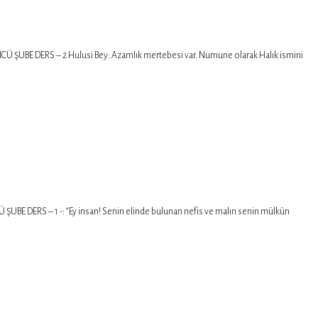
UBE DERS – 2 Hulusi Bey: Azamlık mertebesi var. Numune olarak Halık ismini
DERS – 1 -: “Ey insan! Senin elinde bulunan nefis ve malın senin mülkün