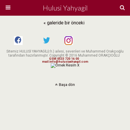
Hulusi Yahyagil
« galeride bir önceki
Sitemiz HULUSİ YAHYAGİL(r.h.) ailesi, sevenleri ve Muhammed Orakçıoğlu
tarafından hazırlanmıştır. Copyright © 2016 Muhammed ORAKÇIOĞLU
GSM:0533 720 16 00
mail:info@hulusiyahyagil.com
X
Başa dön