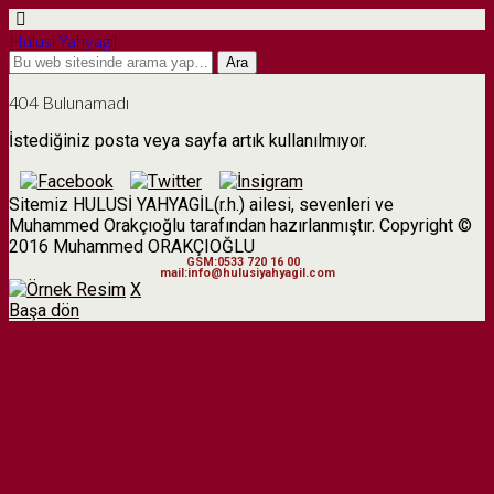
Hulusi Yahyagil
404 Bulunamadı
İstediğiniz posta veya sayfa artık kullanılmıyor.
Sitemiz HULUSİ YAHYAGİL(r.h.) ailesi, sevenleri ve
Muhammed Orakçıoğlu tarafından hazırlanmıştır. Copyright ©
2016 Muhammed ORAKÇIOĞLU
GSM:0533 720 16 00
mail:info@hulusiyahyagil.com
X
Başa dön