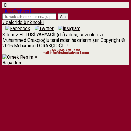
Hulusi Yahyagil
« galeride bir önceki
Sitemiz HULUSİ YAHYAGİL(r.h.) ailesi, sevenleri ve
Muhammed Orakçıoğlu tarafından hazırlanmıştır. Copyright ©
2016 Muhammed ORAKÇIOĞLU
GSM:0533 720 16 00
mail:info@hulusiyahyagil.com
X
Başa dön