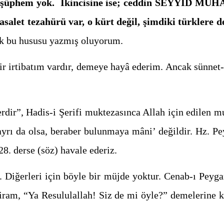
ğuna şüphem yok. İkincisine ise; ceddin SEYYİD MU
let tezahürü var, o kürt değil, şimdiki türklere d
rek bu hususu yazmış oluyorum.
bir irtibatım vardır, demeye hayâ ederim. Ancak sünnet
erdir”, Hadis-i Şerifi muktezasınca Allah için edilen 
rı da olsa, beraber bulunmaya mâni’ değildir. Hz. Pe
28. derse (söz) havale ederiz.
r. Diğerleri için böyle bir müjde yoktur. Cenab-ı Peyg
ram, “Ya Resululallah! Siz de mi öyle?” demelerine karş