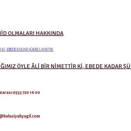
HİD OLMALARI HAKKINDA
MIZ ÖYLE ÂLİ BİR NİMETTİR Kİ, EBEDE KADAR ŞÜK
arası:0533 720 16 00
o@hulusiyahyagil.com