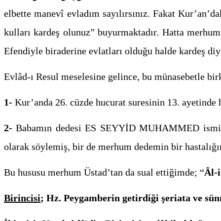
elbette manevî evladım sayılırsınız. Fakat Kur’an’d
kulları kardeş olunuz” buyurmaktadır. Hatta merhu
Efendiyle biraderine evlatları olduğu halde kardeş diy
Evlâd-ı Resul meselesine gelince, bu münasebetle bir
1-
Kur’anda 26. cüzde hucurat suresinin 13. ayetinde h
2-
Babamın dedesi ES SEYYİD MUHAMMED isminde bi
olarak söylemiş, bir de merhum dedemin bir hastalığı
Bu hususu merhum Üstad’tan da sual ettiğimde; “
Âl-i
Birincisi
; Hz. Peygamberin getirdiği şeriata ve sün