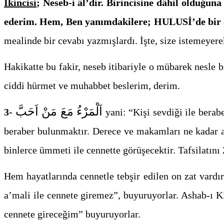
İkincisi
; Neseb-i âl’dir. Birincisine dâhil oldu
ederim. Hem, Ben yanımdakilere; HULUSİ’de bir asa
mealinde bir cevabı yazmışlardı. İşte, size istemeye
Hakikatte bu fakir, neseb itibariyle o mübarek nesle 
ciddi hürmet ve muhabbet beslerim, derim.
اَلْمَرْءُ مَعَ مَنْ اَحَبَّ
3-
yani: “Kişi sevdiği ile berab
beraber bulunmaktır. Derece ve makamları ne kadar ay
binlerce ümmeti ile cennette görüşecektir. Tafsilatını 
Hem hayatlarında cennetle tebşir edilen on zat vardı
a’mali ile cennete giremez”, buyuruyorlar. Ashab-ı Ki
cennete gireceğim” buyuruyorlar.