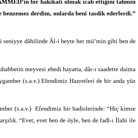
HAMMED’in bir hakikati olmak icab ettiğini tahmin
e benzemez derdim, onlarda beni tasdik ederlerdi.”
-i seniyye dâhilinde Âl-i beyte her mü’min gibi ben de
muhabbetin meyvesi ebedi hayatta, dâr-ı saadette daima
ygamber (s.a.v.) Efendimiz Hazretleri de bir anda yüz
amber (s.a.v.) Efendimiz bir hadislerinde: “Hiç kimse
ılık. “Evet, evet ben de öyle, ben de fadl-ı İlahi ile