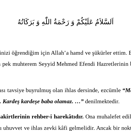
اَلسَّلاَمُ عَلَيْكُمْ وَ رَحْمَةُ اللّٰهِ وَ بَرَكَاتُهُ
nizi öğrendiğim için Allah’a hamd ve şükürler ettim. 
an pek muhterem Seyyid Mehmed Efendi Hazretlerini
ası tavsiye buyrulmuş olan ihlas dersinde, ezcümle
“Ma
ktir. Kardeş kardeşe baba olamaz. …”
denilmektedir.
kirtlerinin rehber-i harekâtıdır.
Ona muhalefet edili
 uhuvvet ve ihlas zevki kâfi gelmelidir. Ancak bir nokt