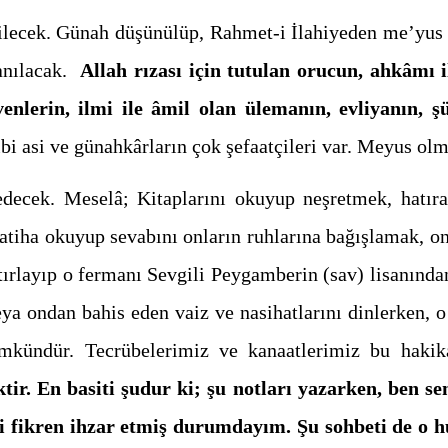
ilecek. Günah düşünülüp, Rahmet-i İlahiyeden me’yu
nanılacak.
Allah rızası için tutulan orucun, ahkâmı 
enlerin, ilmi ile âmil olan ülemanın, evliyanın, şü
ibi asi ve günahkârların çok şefaatçileri var. Meyus ol
decek. Meselâ; Kitaplarını okuyup neşretmek, hatıral
tiha okuyup sevabını onların ruhlarına bağışlamak, o
rlayıp o fermanı Sevgili Peygamberin (sav) lisanından 
 veya ondan bahis eden vaiz ve nasihatlarını dinlerken,
ümkündür. Tecrübelerimiz ve kanaatlerimiz bu hakik
ir. En basiti şudur ki; şu notları yazarken, ben 
fikren ihzar etmiş durumdayım. Şu sohbeti de o huz