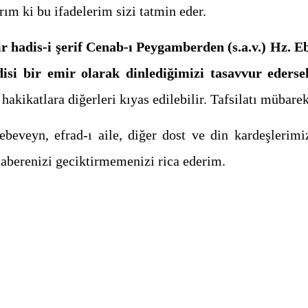
m ki bu ifadelerim sizi tatmin eder.
r hadis-i şerif Cenab-ı Peygamberden (s.a.v.) Hz. Eba
si bir emir olarak dinlediğimizi tasavvur ederse
 hakikatlara diğerleri kıyas edilebilir. Tafsilatı mübare
 ebeveyn, efrad-ı aile, diğer dost ve din kardeşlerim
haberenizi geciktirmemenizi rica ederim.