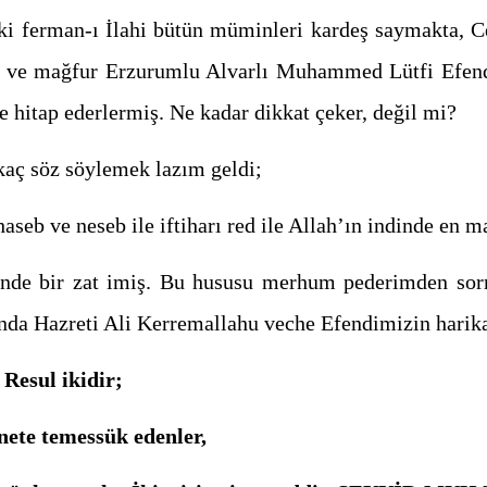
aki ferman-ı İlahi bütün müminleri kardeş saymakta, C
m ve mağfur Erzurumlu Alvarlı Muhammed Lütfi Efen
e hitap ederlermiş. Ne kadar dikkat çeker, değil mi?
kaç söz söylemek lazım geldi;
aseb ve neseb ile iftiharı red ile Allah’ın indinde en 
r zat imiş. Bu hususu merhum pederimden sormuşt
nda Hazreti Ali Kerremallahu veche Efendimizin harika
 Resul ikidir;
nete temessük edenler,