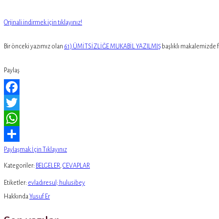
Orjinali indirmek için tıklayınız!
Bir önceki yazımız olan
61) ÜMİTSİZLİĞE MUKABİL YAZILMIŞ
başlıklı makalemizde f
Paylaş
Facebook
Twitter
WhatsApp
Paylaşmak İçin Tıklayınız
Kategoriler:
BELGELER
,
CEVAPLAR
Etiketler:
evladıresul; hulusibey
Hakkında
Yusuf Er