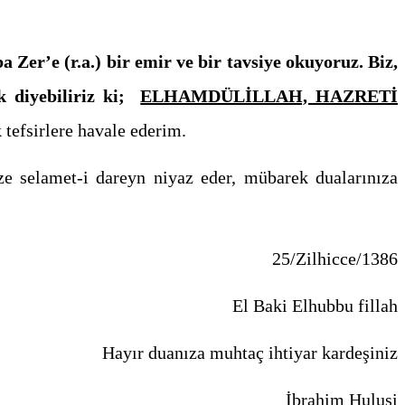
 Zer’e (r.a.) bir emir ve bir tavsiye okuyoruz. Biz,
k diyebiliriz ki;
ELHAMDÜLİLLAH, HAZRETİ
k tefsirlere havale ederim.
ize selamet-i dareyn niyaz eder, mübarek dualarınıza
25/Zilhicce/1386
El Baki Elhubbu fillah
Hayır duanıza muhtaç ihtiyar kardeşiniz
İbrahim Hulusi