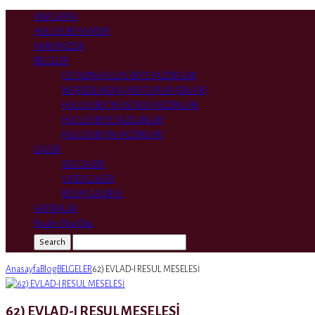
ANA SAYFA
HULUSİ BEY KİMDİR
HAKKIMIZDA
BELGELER
ÜSTADIN HULUSİ BEY’E YAZDIKLARI
NEŞREDİLMEMİŞ MEKTUPLAR (ENVAR)
HULUSİ BEY’İN ÜSTADA YAZDIKLARI
HULUSİ BEY’E YAZILANLAR
HULUSİ BEYİN YAZDIKLARI
GALERİ
SES GALERİ
VİDEO GALERİ
RESİM GALERİSİ
HATIRALAR
Risale-i Nur Oku
Search
Anasayfa
Blog
BELGELER
62) EVLAD-I RESUL MESELESİ
62) EVLAD-I RESUL MESELESİ