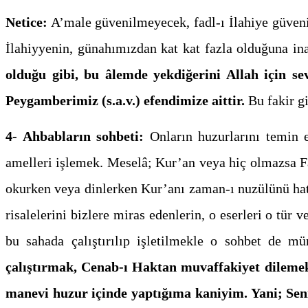
Netice:
A’male güvenilmeyecek, fadl-ı İlahiye güven
İlahiyyenin, günahımızdan kat kat fazla olduğuna i
olduğu gibi, bu âlemde yekdiğerini Allah için sev
Peygamberimiz (s.a.v.) efendimize aittir.
Bu fakir g
4- Ahbabların sohbeti:
Onların huzurlarını temin e
amelleri işlemek. Meselâ; Kur’an veya hiç olmazsa Fa
okurken veya dinlerken Kur’anı zaman-ı nuzülünü hatı
risalelerini bizlere miras edenlerin, o eserleri o tür
bu sahada çalıştırılıp işletilmekle o sohbet de m
çalıştırmak, Cenab-ı Haktan muvaffakiyet dilemekt
manevi huzur içinde yaptığıma kaniyim. Yani; Seni 