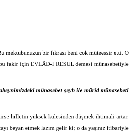
Bu mektubunuzun bir fıkrası beni çok müteessir etti. O
n bu fakir için EVLÂD-I RESUL demesi münasebetiyle
beynimizdeki münasebet şeyh ile mürîd münasebeti
rse hılletin yüksek kulesinden düşmek ihtimali artar.
ayı beyan etmek lazım gelir ki; o da yaşınız itibariyle