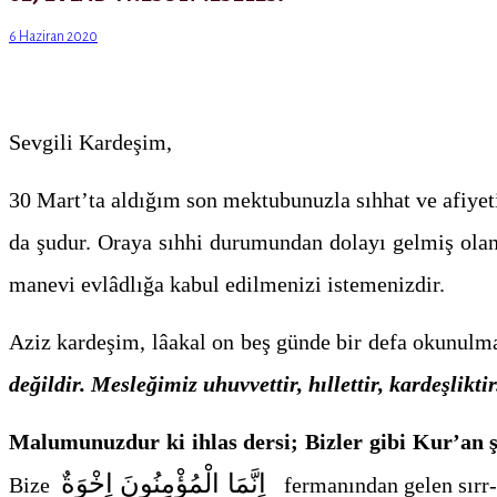
6 Haziran 2020
Sevgili Kardeşim,
30 Mart’ta aldığım son mektubunuzla sıhhat ve afiyeti
da şudur. Oraya sıhhi durumundan dolayı gelmiş ol
manevi evlâdlığa kabul edilmenizi istemenizdir.
Aziz kardeşim, lâakal on beş günde bir defa okunulm
değildir. Mesleğimiz uhuvvettir, hıllettir, kardeşli
Malumunuzdur ki ihlas dersi; Bizler gibi Kur’an şa
اِنَّمَا الْمُؤْمِنُونَ اِخْوَةٌ
Bize
fermanından gelen sırr-ı