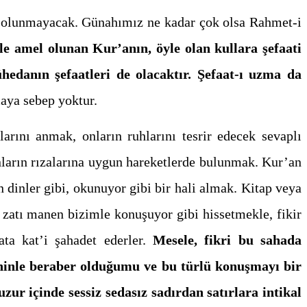
s olunmayacak. Günahımız ne kadar çok olsa Rahmet-i
ile amel olunan Kur’anın, öyle olan kullara şefaati
hedanın şefaatleri de olacaktır.
Şefaat-ı uzma da
maya sebep yoktur.
arını anmak, onların ruhlarını tesrir edecek sevaplı
nların rızalarına uygun hareketlerde bulunmak. Kur’an
dinler gibi, okunuyor gibi bir hali almak. Kitap veya
 o zatı manen bizimle konuşuyor gibi hissetmekle, fikir
ata kat’i şahadet ederler.
Mesele, fikri bu sahada
seninle beraber olduğumu ve bu türlü konuşmayı bir
ur içinde sessiz sedasız sadırdan satırlara intikal