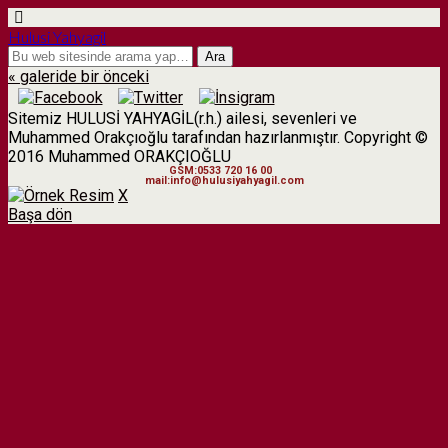
Hulusi Yahyagil
« galeride bir önceki
Sitemiz HULUSİ YAHYAGİL(r.h.) ailesi, sevenleri ve
Muhammed Orakçıoğlu tarafından hazırlanmıştır. Copyright ©
2016 Muhammed ORAKÇIOĞLU
GSM:0533 720 16 00
mail:info@hulusiyahyagil.com
X
Başa dön