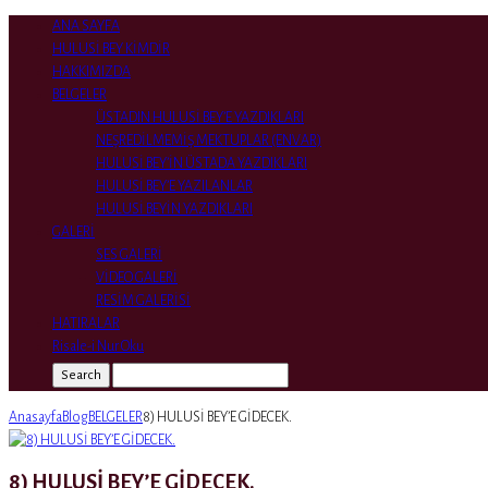
ANA SAYFA
HULUSİ BEY KİMDİR
HAKKIMIZDA
BELGELER
ÜSTADIN HULUSİ BEY’E YAZDIKLARI
NEŞREDİLMEMİŞ MEKTUPLAR (ENVAR)
HULUSİ BEY’İN ÜSTADA YAZDIKLARI
HULUSİ BEY’E YAZILANLAR
HULUSİ BEYİN YAZDIKLARI
GALERİ
SES GALERİ
VİDEO GALERİ
RESİM GALERİSİ
HATIRALAR
Risale-i Nur Oku
Search
Anasayfa
Blog
BELGELER
8) HULUSİ BEY’E GİDECEK.
8) HULUSİ BEY’E GİDECEK.