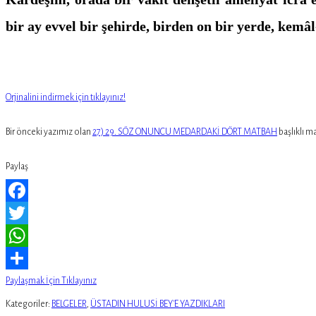
bir ay evvel bir şehirde, birden on bir yerde, kemâl-
Orjinalini indirmek için tıklayınız!
Bir önceki yazımız olan
27) 29. SÖZ ONUNCU MEDARDAKİ DÖRT MATBAH
başlıklı m
Paylaş
Facebook
Twitter
WhatsApp
Paylaşmak İçin Tıklayınız
Kategoriler:
BELGELER
,
ÜSTADIN HULUSİ BEY'E YAZDIKLARI