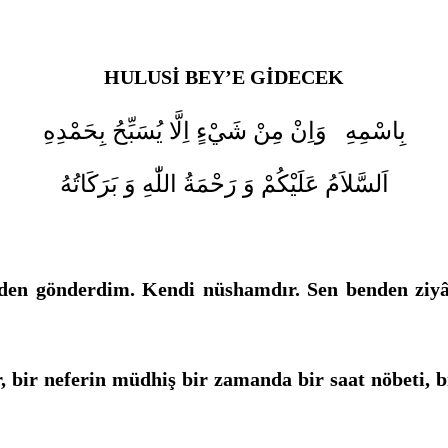
HULUSİ BEY’E GİDECEK
بِاسْمِهِ وَاِنْ مِنْ شَيْءٍ اِلَّا يُسَبِّحُ بِحَمْدِهِ
اَلسَّلاَمُ عَلَيْكُمْ وَ رَحْمَةُ اللّٰهِ وَ بَرَكَاتُهُ
en gönderdim. Kendi nüshamdır. Sen benden ziyâde
, bir neferin müdhiş bir zamanda bir saat nöbeti, 