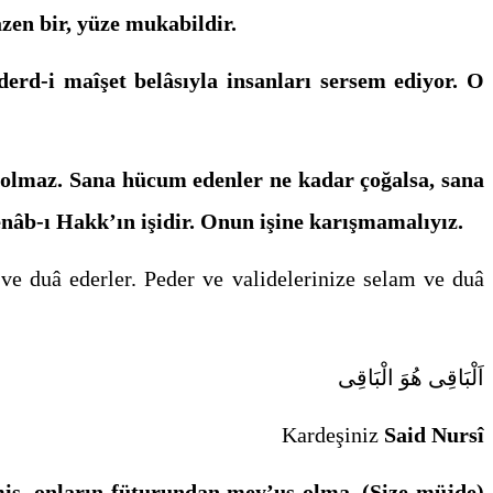
azen bir, yüze mukabildir.
derd-i maîşet
belâsıyla insanları sersem ediyor. O
t olmaz. Sana hücum edenler ne kadar çoğalsa, sana
Cenâb-ı Hakk’ın işidir. Onun işine ka­rışmamalıyız.
 ve duâ ederler. Peder ve validelerinize selam ve duâ
اَلْبَاقِى هُوَ الْبَاقِى
Kardeşiniz
Said Nursî
rmiş, onların füturundan mey’us olma. (Size müjde)