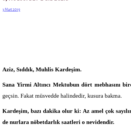
3 Mart 2019
Aziz, Sıddık, Muhlis Kardeşim.
Sana Yirmi Altıncı Mektubun dört mebhasını bird
geçsin. Fakat müsvedde halindedir, kusura bakma.
Kardeşim, bazı dakika olur ki: Az amel çok sayılır
de nurlara nöbetdarlık saatleri o nevi­dendir.