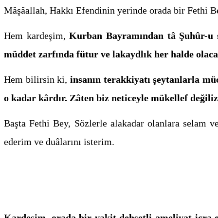
Mâşâallah, Hakkı Efendinin yerinde orada bir Fethi B
Hem kardeşim,
Kurban Bayramından tâ Şuhûr-u sel
müddet zarfında fütur ve lakaydlık her halde ola­ca
Hem bilirsin ki,
insanın terakkiyatı şeytanlarla m
o kadar kârdır. Zâten biz neti­ceyle mükellef değili
Başta Fethi Bey, Sözlerle alakadar olanlara selam ve
ederim ve duâlarını isterim.
Kardeşim, orada bir vakit dehşetli ameliyat icra 