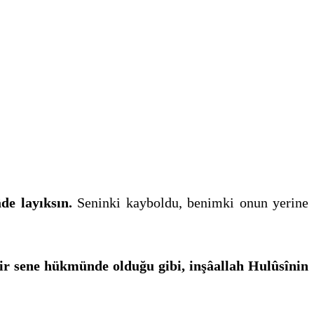
 layık­sın.
Seninki kayboldu, benimki onun yerine
bir sene hük­münde olduğu gibi, inşâallah Hulûsînin