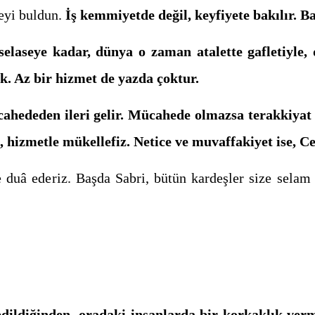
eyi buldun.
İş kemmi­yetde değil, keyfiyete bakılır. B
aseye kadar, dünya o zaman atalette gafletiyle, 
k. Az bir hizmet de yazda çoktur.
ücahededen ileri gelir. Mücahede olmazsa terakkiya
z, hizmetle mükel­lefiz. Netice ve muvaffakiyet ise, 
 duâ ederiz. Başda Sabri, bütün kardeşler size selam
edildiğinden, oradaki in­sanlarda bir korkaklık ve