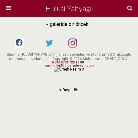
Hulusi Yahyagil
« galeride bir önceki
Sitemiz HULUSİ YAHYAGİL(r.h.) ailesi, sevenleri ve Muhammed Orakçıoğlu
tarafından hazırlanmıştır. Copyright © 2016 Muhammed ORAKÇIOĞLU
GSM:0533 720 16 00
mail:info@hulusiyahyagil.com
X
Başa dön