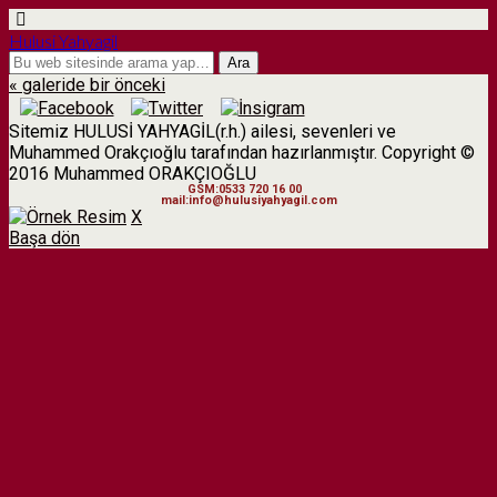
Hulusi Yahyagil
« galeride bir önceki
Sitemiz HULUSİ YAHYAGİL(r.h.) ailesi, sevenleri ve
Muhammed Orakçıoğlu tarafından hazırlanmıştır. Copyright ©
2016 Muhammed ORAKÇIOĞLU
GSM:0533 720 16 00
mail:info@hulusiyahyagil.com
X
Başa dön