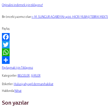
Orjinalini indirmek için tıklayınız!
Bir önceki yazımız olan
1- M. SUNGUR AĞABEYİN 1400. HİCRİ YILBAŞI TEBRİK MEK
Paylaş
Facebook
Twitter
WhatsApp
Paylaşmak İçin Tıklayınız
Kategoriler:
BELGELER
,
ŞİİRLER
Etiketler:
Hulusiyahyagil.dermanıhakikat
Hakkında
Nihat
Son yazılar