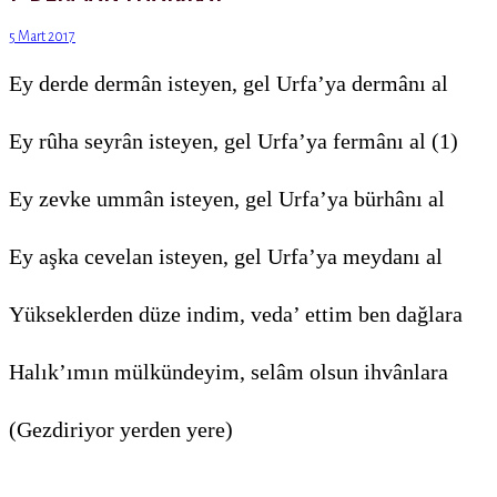
5 Mart 2017
Ey derde dermân isteyen, gel Urfa’ya dermânı al
Ey rûha seyrân isteyen, gel Urfa’ya fermânı al (1)
Ey zevke ummân isteyen, gel Urfa’ya bürhânı al
Ey aşka cevelan isteyen, gel Urfa’ya meydanı al
Yükseklerden düze indim, veda’ ettim ben dağlara
Halık’ımın mülkündeyim, selâm olsun ihvânlara
(Gezdiri­yor yerden yere)