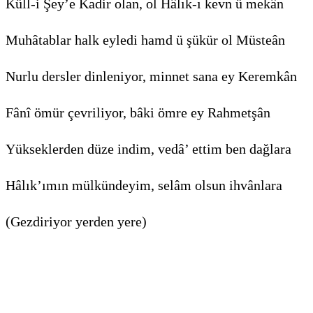
Küll-i Şey’e Kadir olan, ol Hâlık-ı kevn ü mekân
Muhâtablar halk eyledi hamd ü şükür ol Müsteân
Nurlu dersler dinleniyor, minnet sana ey Keremkân
Fânî ömür çevriliyor, bâki ömre ey Rahmetşân
Yükseklerden düze indim, vedâ’ ettim ben dağlara
Hâlık’ımın mülkündeyim, selâm olsun ihvânlara
(Gezdiri­yor yerden yere)