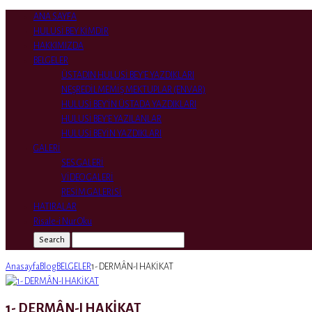
ANA SAYFA
HULUSİ BEY KİMDİR
HAKKIMIZDA
BELGELER
ÜSTADIN HULUSİ BEY’E YAZDIKLARI
NEŞREDİLMEMİŞ MEKTUPLAR (ENVAR)
HULUSİ BEY’İN ÜSTADA YAZDIKLARI
HULUSİ BEY’E YAZILANLAR
HULUSİ BEYİN YAZDIKLARI
GALERİ
SES GALERİ
VİDEO GALERİ
RESİM GALERİSİ
HATIRALAR
Risale-i Nur Oku
Search
Anasayfa
Blog
BELGELER
1- DERMÂN-I HAKİKAT
1- DERMÂN-I HAKİKAT