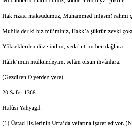
Muhabbettir matlubumuz, sohbetlerin feyzi çoktur
Hak rızası maksudumuz, Muhammed’in(asm) rahmi ç
Muhlis der ki biz mü’miniz, Hakk’a şükrün zevki çokt
Yükseklerden düze indim, veda’ ettim ben dağlara
Hâlık’ımın mülkündeyim, selâm olsun ihvânlara.
(Gezdiren O yerden yere)
20 Safer 1368
Hulûsi Yahyagil
(1) Üstad Hz.lerinin Urfa’da vefatına işaret ediyor. (N