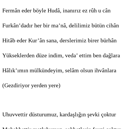
Fermân eder böyle Hudâ, inanırız ez rûh u cân
Furkân’dadır her bir ma’nâ, delilimiz bütün cihân
Hitâb eder Kur’ân sana, derslerimiz birer bürhân
Yükseklerden düze indim, veda’ ettim ben dağlara
Hâlık’ımın mülkündeyim, selâm olsun ihvânlara
(Gezdiri­yor yerden yere)
Uhuvvettir düsturumuz, kardaşlığın şevki çoktur