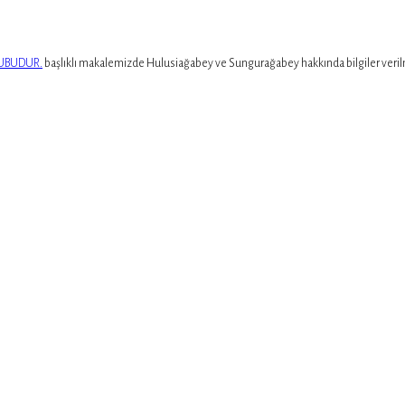
TUBUDUR.
başlıklı makalemizde Hulusiağabey ve Sungurağabey hakkında bilgiler veril