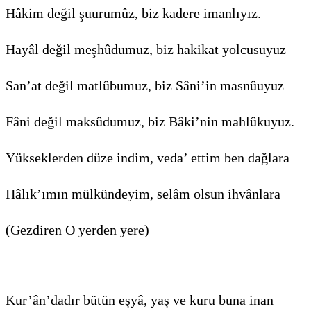
Hâkim değil şuurumûz, biz kadere imanlıyız.
Hayâl değil meşhûdumuz, biz hakikat yolcusuyuz
San’at değil matlûbumuz, biz Sâni’in masnûuyuz
Fâni değil maksûdumuz, biz Bâki’nin mahlûkuyuz.
Yükseklerden düze indim, veda’ ettim ben dağlara
Hâlık’ımın mülkündeyim, selâm olsun ihvânlara
(Gezdiren O yerden yere)
Kur’ân’dadır bütün eşyâ, yaş ve kuru buna inan