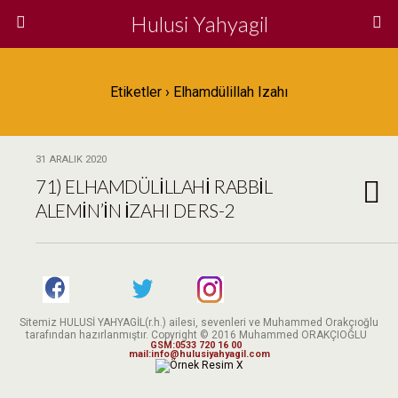
Hulusi Yahyagil
Etiketler › Elhamdülillah Izahı
31 ARALIK 2020
71) ELHAMDÜLİLLAHİ RABBİL
ALEMİN’İN İZAHI DERS-2
Sitemiz HULUSİ YAHYAGİL(r.h.) ailesi, sevenleri ve Muhammed Orakçıoğlu
tarafından hazırlanmıştır. Copyright © 2016 Muhammed ORAKÇIOĞLU
GSM:0533 720 16 00
mail:info@hulusiyahyagil.com
X