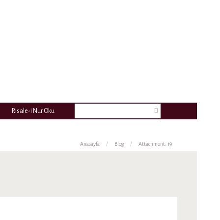
Risale-i Nur Oku
Anasayfa
Blog
Attachment: 19