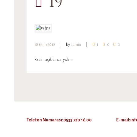
19
18 Ekim 2018
by
admin
1
0
0
Resim açıklaması yok ...
Telefon Numarası:0533 720 16 00
E-mail:in