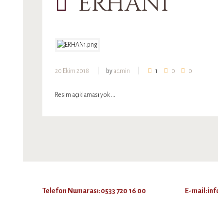
ERHAN1
20 Ekim 2018
by
admin
1
0
0
Resim açıklaması yok ...
Telefon Numarası:0533 720 16 00
E-mail:in