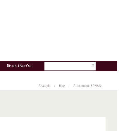
Risale-i Nur Oku
Anasayfa
Blog
Attachment: ERHAN1