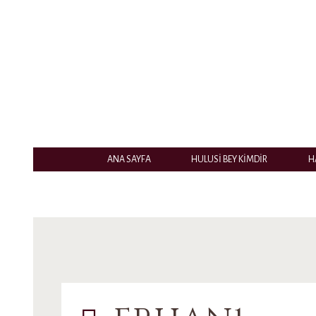
ANA SAYFA
HULUSİ BEY KİMDİR
H