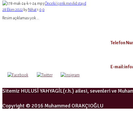
Önceki İçerik
mevlid stayd
28 Ekim 2022
by
Nihat
1
0
0
Resim açıklaması yok ...
Telefon Num
E-mail:inf
Sitemiz HULUSİ YAHYAGİL(r.h.) ailesi, sevenleri ve Muh
Copyright © 2016 Muhammed ORAKÇIOĞLU