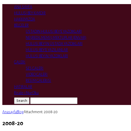
ANA SAYFA
HULUSİ BEY KİMDİR
HAKKIMIZDA
BELGELER
ÜSTADIN HULUSİ BEY’E YAZDIKLARI
NEŞREDİLMEMİŞ MEKTUPLAR (ENVAR)
HULUSİ BEY’İN ÜSTADA YAZDIKLARI
HULUSİ BEY’E YAZILANLAR
HULUSİ BEYİN YAZDIKLARI
GALERİ
SES GALERİ
VİDEO GALERİ
RESİM GALERİSİ
HATIRALAR
Risale-i Nur Oku
Search
Anasayfa
Blog
Attachment: 2008-20
2008-20