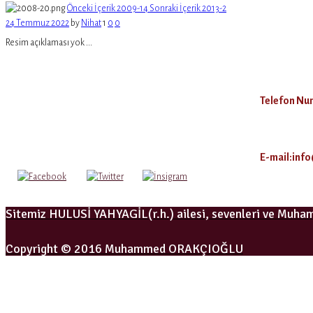
Önceki İçerik
2009-14
Sonraki İçerik
2013-2
24 Temmuz 2022
by
Nihat
1
0
0
Resim açıklaması yok ...
Telefon Num
E-mail:inf
Sitemiz HULUSİ YAHYAGİL(r.h.) ailesi, sevenleri ve Muh
Copyright © 2016 Muhammed ORAKÇIOĞLU