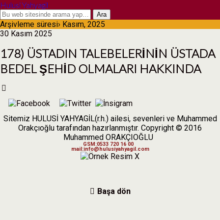
Hulusi Yahyagil
Arşivleme süresi› Kasım, 2025
30 Kasım 2025
178) ÜSTADIN TALEBELERİNİN ÜSTADA
BEDEL ŞEHİD OLMALARI HAKKINDA
Sitemiz HULUSİ YAHYAGİL(r.h.) ailesi, sevenleri ve Muhammed
Orakçıoğlu tarafından hazırlanmıştır. Copyright © 2016
Muhammed ORAKÇIOĞLU
GSM:0533 720 16 00
mail:info@hulusiyahyagil.com
X
Başa dön