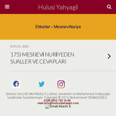
Hulusi Yahyagil
Etiketler › MesneviNuriye
8 EYLÜL 2025
175) MESNEVİ NURİYEDEN
SUALLER VE CEVAPLARI
Sitemiz HULUSİ YAHYAGİL(r.h.) ailesi, sevenleri ve Muhammed Orakçıoğlu
tarafından hazırlanmıştır. Copyright © 2016 Muhammed ORAKÇIOĞLU
GSM:0533 720 16 00
mail:info@hulusiyahyagil.com
X