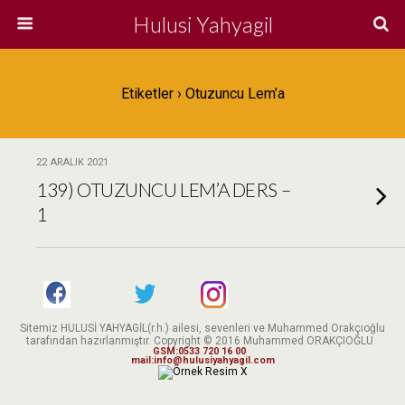
Hulusi Yahyagil
Etiketler › Otuzuncu Lem’a
22 ARALIK 2021
139) OTUZUNCU LEM’A DERS –
1
Sitemiz HULUSİ YAHYAGİL(r.h.) ailesi, sevenleri ve Muhammed Orakçıoğlu
tarafından hazırlanmıştır. Copyright © 2016 Muhammed ORAKÇIOĞLU
GSM:0533 720 16 00
mail:info@hulusiyahyagil.com
X