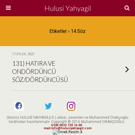
Hulusi Yahyagil
Etiketler › 14.söz
17 EYLÜL 2021
131) HATIRA VE
ONDÖRDÜNCÜ
SÖZ/DÖRDÜNCÜSÜ
Sitemiz HULUSİ YAHYAGİL(r.h.) ailesi, sevenleri ve Muhammed Orakçıoğlu
tarafından hazırlanmıştır. Copyright © 2016 Muhammed ORAKÇIOĞLU
GSM:0533 720 16 00
mail:info@hulusiyahyagil.com
X