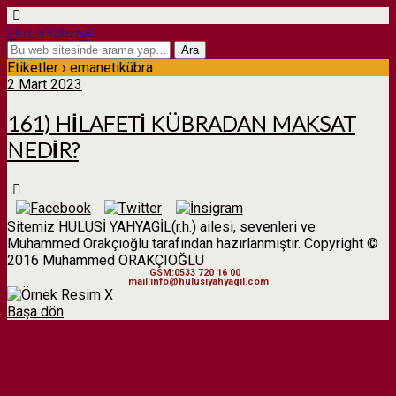
Hulusi Yahyagil
Etiketler › emanetikübra
2 Mart 2023
161) HİLAFETİ KÜBRADAN MAKSAT
NEDİR?
Sitemiz HULUSİ YAHYAGİL(r.h.) ailesi, sevenleri ve
Muhammed Orakçıoğlu tarafından hazırlanmıştır. Copyright ©
2016 Muhammed ORAKÇIOĞLU
GSM:0533 720 16 00
mail:info@hulusiyahyagil.com
X
Başa dön