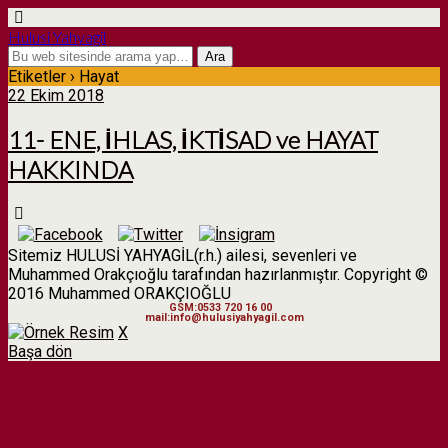
Hulusi Yahyagil
Etiketler › Hayat
22 Ekim 2018
11- ENE, İHLAS, İKTİSAD ve HAYAT
HAKKINDA
Sitemiz HULUSİ YAHYAGİL(r.h.) ailesi, sevenleri ve
Muhammed Orakçıoğlu tarafından hazırlanmıştır. Copyright ©
2016 Muhammed ORAKÇIOĞLU
GSM:0533 720 16 00
mail:info@hulusiyahyagil.com
X
Başa dön