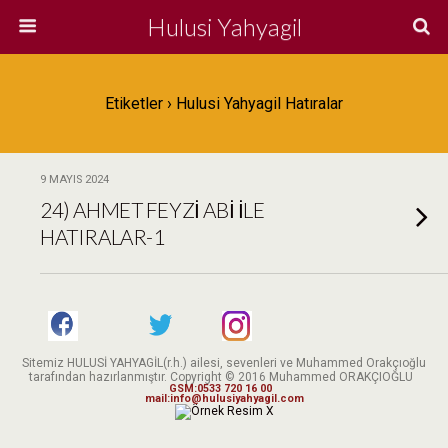
Hulusi Yahyagil
Etiketler › Hulusi Yahyagil Hatıralar
9 MAYIS 2024
24) AHMET FEYZİ ABİ İLE
HATIRALAR-1
Sitemiz HULUSİ YAHYAGİL(r.h.) ailesi, sevenleri ve Muhammed Orakçıoğlu
tarafından hazırlanmıştır. Copyright © 2016 Muhammed ORAKÇIOĞLU
GSM:0533 720 16 00
mail:info@hulusiyahyagil.com
X