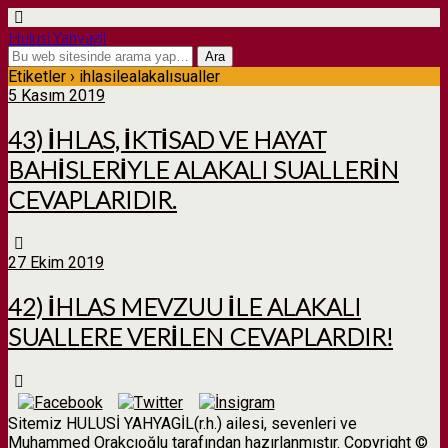
Hulusi Yahyagil
Etiketler › ihlasilealakalısualler
5 Kasım 2019
43) İHLAS, İKTİSAD VE HAYAT
BAHİSLERİYLE ALAKALI SUALLERİN
CEVAPLARIDIR.
27 Ekim 2019
42) İHLAS MEVZUU İLE ALAKALI
SUALLERE VERİLEN CEVAPLARDIR!
Sitemiz HULUSİ YAHYAGİL(r.h.) ailesi, sevenleri ve
Muhammed Orakçıoğlu tarafından hazırlanmıştır. Copyright ©