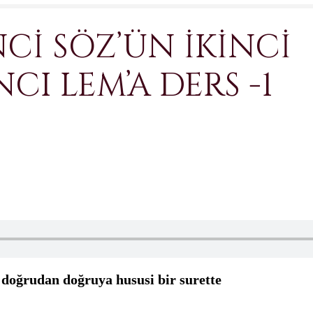
NCİ SÖZ’ÜN İKİNCİ
CI LEM’A DERS -1
z doğrudan doğruya hususi bir surette