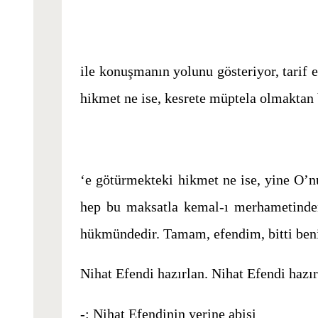
ile konuşmanın yolunu gösteriyor, tarif e
hikmet ne ise, kesrete müptela olmaktan 
‘e götürmekteki hikmet ne ise, yine O’
hep bu maksatla kemal-ı merhametinden 
hükmündedir. Tamam, efendim, bitti ben
Nihat Efendi hazırlan. Nihat Efendi hazı
-: Nihat Efendinin yerine abisi