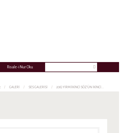
Risale-i Nur Oku
g
GALERİ
SES GALERİSİ
206) YİRMİİKİNCİ SÖZ’ÜN İKİNCİ...