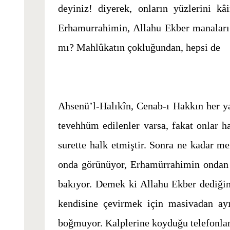
deyiniz! diyerek, onların yüzlerini kâ
Erhamurrahimin, Allahu Ekber manaları 
mı? Mahlûkatın çokluğundan, hepsi de
Ahsenü’l-Halıkîn, Cenab-ı Hakkın her yar
tevehhüm edilenler varsa, fakat onlar ha
surette halk etmiştir. Sonra ne kadar m
onda görünüyor, Erhamürrahimin ondan s
bakıyor. Demek ki Allahu Ekber dediğim
kendisine çevirmek için masivadan ayır
boğmuyor. Kalplerine koyduğu telefonlan