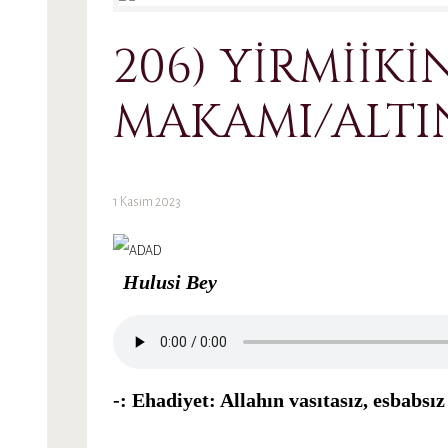
206) YİRMİİKİ
MAKAMI/ALTIN
1 Kasım 2023
Hulusi Bey
-: Ehadiyet: Allahın vasıtasız, esbabsı