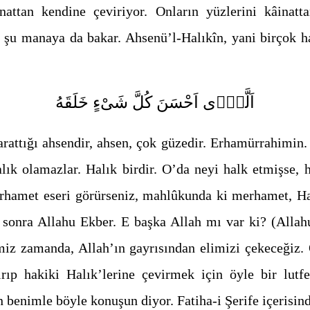
inattan kendine çeviriyor. Onların yüzlerini kâinatt
şu manaya da bakar. Ahsenü’l-Halıkîn, yani birçok ha
اَلَّذ۪ٓى اَحْسَنَ كُلَّ شَىْءٍ خَلَقَهُ
attığı ahsendir, ahsen, çok güzedir. Erhamürrahimin. 
lık olamazlar. Halık birdir. O’da neyi halk etmişse, h
erhamet eseri görürseniz, mahlûkunda ki merhamet, Hal
onra Allahu Ekber. E başka Allah mı var ki? (Allah
iz zamanda, Allah’ın gayrısından elimizi çekeceğiz.
ıp hakiki Halık’lerine çevirmek için öyle bir lutfe
 benimle böyle konuşun diyor. Fatiha-i Şerife içerisin