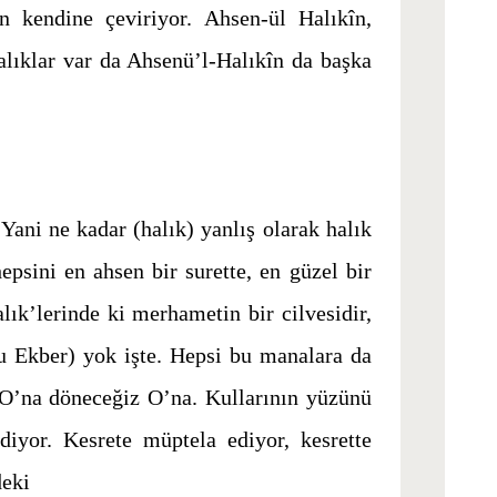
an kendine çeviriyor. Ahsen-ül Halıkîn,
lıklar var da Ahsenü’l-Halıkîn da başka
Yani ne kadar (halık) yanlış olarak halık
epsini en ahsen bir surette, en güzel bir
ık’lerinde ki merhametin bir cilvesidir,
u Ekber) yok işte. Hepsi bu manalara da
 O’na döneceğiz O’na. Kullarının yüzünü
diyor. Kesrete müptela ediyor, kesrette
deki