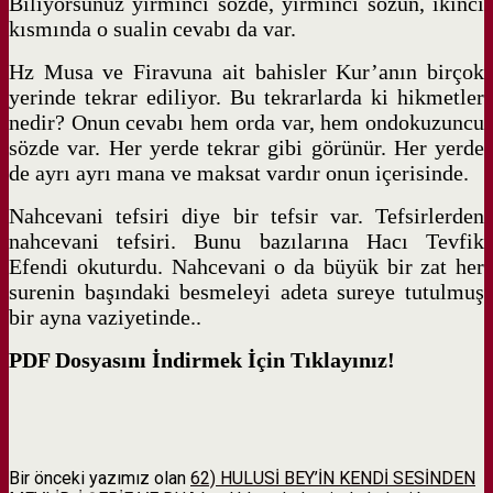
Biliyorsunuz yirminci sözde, yirminci sözün, ikinci
kısmında o sualin cevabı da var.
Hz Musa ve Firavuna ait bahisler Kur’anın birçok
yerinde tekrar ediliyor. Bu tekrarlarda ki hikmetler
nedir? Onun cevabı hem orda var, hem ondokuzuncu
sözde var. Her yerde tekrar gibi görünür. Her yerde
de ayrı ayrı mana ve maksat vardır onun içerisinde.
Nahcevani tefsiri diye bir tefsir var. Tefsirlerden
nahcevani tefsiri. Bunu bazılarına Hacı Tevfik
Efendi okuturdu. Nahcevani o da büyük bir zat her
surenin başındaki besmeleyi adeta sureye tutulmuş
bir ayna vaziyetinde..
PDF Dosyasını İndirmek İçin Tıklayınız!
Bir önceki yazımız olan
62) HULUSİ BEY’İN KENDİ SESİNDEN