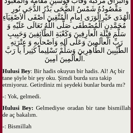
وَالْبُرَاقُ مَرْكَبُهُ وَقاَبُ قَوْسَيْنِ مَقاَمُهُ وَالْمَعْبُودُ
مَقْصُودُهُ شَمْسُ الضُّحَى بَدْرُ الدُّجَى نُورِ
الْهُدَى خَيْرِالْوَرَى اِماَمِ الْمُتَّقِينَ اَصْفَى اْلاَصْفِيَآءِ
مُحَمَّدِنِ الْمُصْطَفَى صَلَّى اللّٰهُ تَعَالَى عَلَيْهِ وَ
سَلَّمَ قِبْلَةِ الْعاَرِفِينَ وَكَعْبَةِ الطَّآئِفِينَ وَحَبِيبِ
رَبِّ الْعاَلَمِينَ وَعَلَى اَلِهِ وَاَصْحاَبِهِ وَ عِتْرَتِهِ
الطَّيِّبِينَ الطَّاهِرِينَ وَسَلِّمْ تَسْلِيماً كَثِيراً ياَ رَبَّ
الْعاَلَمِينَ اَمِينَ.
Hulusi Bey
: Bir hadis okuyun bir hadis. Al! Aç bir
tane şöyle bir şey oku. Şimdi burda sıra takip
etmiyoruz. Getirdiniz mi şeydeki bunlar burda mı?
-: Yok, gelmedi.
Hulusi Bey:
Gelmediyse oradan bir tane bismillah
de aç bakalım.
-: Bismillah