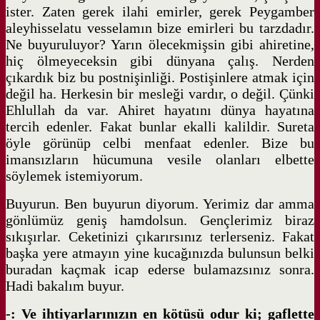
ister. Zaten gerek ilahi emirler, gerek Peygamber
aleyhisselatu vesselamın bize emirleri bu tarzdadır.
Ne buyuruluyor? Yarın ölecekmişsin gibi ahiretine,
hiç ölmeyeceksin gibi dünyana çalış. Nerden
çıkardık biz bu postnişinliği. Postişinlere atmak için
değil ha. Herkesin bir mesleği vardır, o değil. Çünki
Ehlullah da var. Ahiret hayatını dünya hayatına
tercih edenler. Fakat bunlar ekalli kalildir. Sureta
öyle görünüp celbi menfaat edenler. Bize bu
imansızların hücumuna vesile olanları elbette
söylemek istemiyorum.
Buyurun. Ben buyurun diyorum. Yerimiz dar amma
gönlümüz geniş hamdolsun. Gençlerimiz biraz
sıkışırlar. Ceketinizi çıkarırsınız terlerseniz. Fakat
başka yere atmayın yine kucağınızda bulunsun belki
buradan kaçmak icap ederse bulamazsınız sonra.
Hadi bakalım buyur.
-: Ve ihtiyarlarınızın en kötüsü odur ki; gaflette