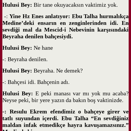
Hulusi Bey:
Bir tane okuyacaksın vaktimiz yok.
-:
Yine Hz Enes anlatıyor: Ebu Talha hurmalıkça
Medine’deki ensarın en zenginlerinden idi. En
sevdiği mal da Mescid-i Nebevinin karşısındaki
Beyraha denilen bahçesiydi.
Hulusi Bey:
Ne hane
-: Beyraha denilen.
Hulusi Bey:
Beyraha. Ne demek?
-: Bahçesi idi. Bahçenin adı.
Hulusi Bey:
E peki manası var mı yok mu acaba?
Neyse peki, bir yere yazın da bakın boş vaktinizde.
-: Resulu Ekrem efendimiz o bahçeye girer ve
tatlı suyundan içerdi. Ebu Talha “En sevdiğiniz
maldan infak etmedikçe hayra kavuşamazsınız.”