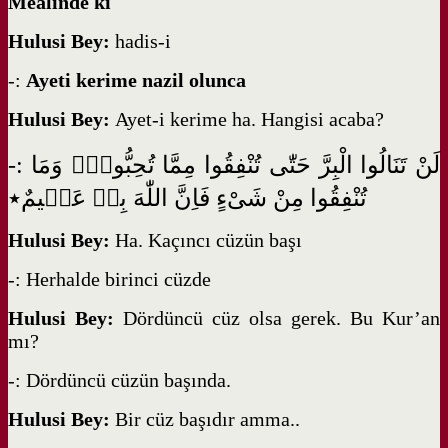
Mealinde ki
Hulusi Bey:
hadis-i
-:
Ayeti kerime nazil olunca
Hulusi Bey:
Ayet-i kerime ha. Hangisi acaba?
-: لَنْ تَنَالُوا الْبِرَّ حَتّٰى تُنْفِقُوا مِمَّا تُحِبُّونَۜ وَمَا
تُنْفِقُوا مِنْ شَىْءٍ فَاِنَّ اللّٰهَ بِه۪ عَل۪يمٌ٭
Hulusi Bey:
Ha. Kaçıncı cüzün başı
-: Herhalde birinci cüzde
Hulusi Bey:
Dördüncü cüz olsa gerek. Bu Kur’an
mı?
-: Dördüncü cüzün başında.
Hulusi Bey:
Bir cüz başıdır amma..