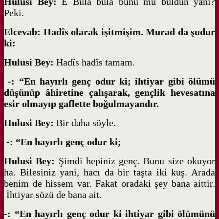
Hulusi Bey:
E Bula bula bunu mu buldun yani?
Peki.
Elcevab: Hadîs olarak işitmişim. Murad da şudur
ki:
Hulusi Bey:
Hadîs hadîs tamam.
-: “En hayırlı genç odur ki; ihtiyar gibi ölümü
düşünüp âhiretine çalışarak, gençlik hevesatına
esir olmayıp gaflette boğulmayandır.
Hulusi Bey:
Bir daha söyle.
-: “En hayırlı genç odur ki;
Hulusi Bey:
Şimdi hepiniz genç
.
Bunu size okuyor
ha. Bilesiniz yani, hacı da bir taşta iki kuş. Arada
benim de hissem var. Fakat oradaki şey bana aittir.
İhtiyar sözü de bana ait.
-: “En hayırlı genç odur ki ihtiyar gibi ölümünü