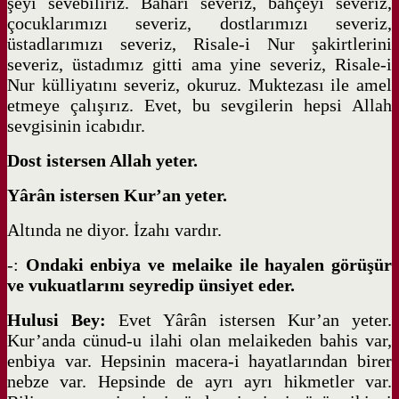
şeyi sevebiliriz. Baharı severiz, bahçeyi severiz,
çocuklarımızı severiz, dostlarımızı severiz,
üstadlarımızı severiz, Risale-i Nur şakirtlerini
severiz, üstadımız gitti ama yine severiz, Risale-i
Nur külliyatını severiz, okuruz. Muktezası ile amel
etmeye çalışırız. Evet, bu sevgilerin hepsi Allah
sevgisinin icabıdır.
Dost istersen Allah yeter.
Yârân istersen Kur’an yeter.
Altında ne diyor. İzahı vardır.
-:
Ondaki enbiya ve melaike ile hayalen görüşür
ve vukuatlarını seyredip ünsiyet eder.
Hulusi Bey:
Evet Yârân istersen Kur’an yeter.
Kur’anda cünud-u ilahi olan melaikeden bahis var,
enbiya var. Hepsinin macera-i hayatlarından birer
nebze var. Hepsinde de ayrı ayrı hikmetler var.