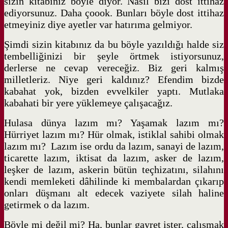
sizin kitabınız böyle diyor. Nasıl bizi dost ittihaz
ediyorsunuz. Daha çoook. Bunları böyle dost ittihaz
etmeyiniz diye ayetler var hatırıma gelmiyor.
Şimdi sizin kitabınız da bu böyle yazıldığı halde siz
tembelliğinizi bir şeyle örtmek istiyorsunuz,
derlerse ne cevap vereceğiz. Biz geri kalmış
milletleriz. Niye geri kaldınız? Efendim bizde
kabahat yok, bizden evvelkiler yaptı. Mutlaka
kabahati bir yere yüklemeye çalışacağız.
Hulasa dünya lazım mı? Yaşamak lazım mı?
Hürriyet lazım mı? Hür olmak, istiklal sahibi olmak
lazım mı? Lazım ise ordu da lazım, sanayi de lazım,
ticarette lazım, iktisat da lazım, asker de lazım,
leşker de lazım, askerin bütün teçhizatını, silahını
kendi memleketi dâhilinde ki membalardan çıkarıp
onları düşmanı alt edecek vaziyete silah haline
getirmek o da lazım.
Böyle mi değil mi? Ha, bunlar gayret ister, çalışmak