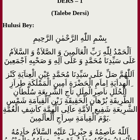
DERS – 1
(Talebe Dersi)
Hulusi Bey:
بِسْمِ اللّٰهِ الرَّحْمٰنِ الرَّحِيمِ
اَلْحَمْدُ لِلّٰهِ رَبِّ الْعَالَمِينَ وَ الصَّلاَةُ وَ السَّلاَمُ
عَلَى سَيِّدِنَا مُحَمَّدٍ وَ عَلَى آلِهِ وَ صَحْبِهِ اَجْمَعِينَ
اَللّٰهُمَّ صَلِّ عَلَى سَيِّدِنَا مُحَمَّدٍ عَيْنِ الْعِناَيَةِ كَنْز
ِالْهِداَيَةِ اِماَمِ الْحَضْرَةِ اَمِينِ الْمَمْلَكَةِ طِراَزِ
الْحُلَلِ ناَصِرِالْمِلَلِ تاَجِ الشَّرِيعَةِ سُلْطاَنِ
الطَّرِيقَةِ بُرْهاَنِ الْحَقِيقَةِ زَيْنِ الْقِياَمَةِ شَمْسِ
الشَّرِيعَةِ شَفِيعِ اْلاُمَّةِ عاَلِى الْهِمَّةِ كاَشِفِ الْغُمَّةِ
يَوْمَ الْقِياَمَةِ سِراَجِ الْعاَلَمِينَ.
اَللّٰهُ عاَصِمُهُ وَ جِبْرِيلَ عَلَيْهِ السَّلاَمُ خاَدِمُهُ