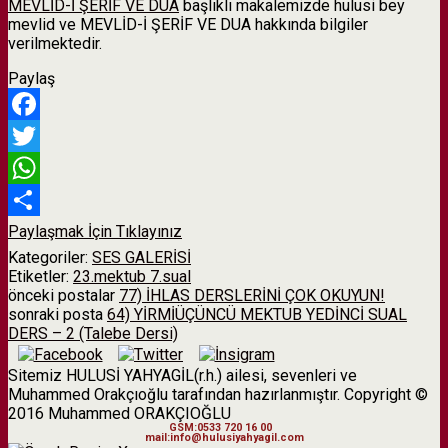
MEVLİD-İ ŞERİF VE DUA
başlıklı makalemizde hulusi bey
mevlid ve MEVLİD-İ ŞERİF VE DUA hakkında bilgiler
verilmektedir.
Paylaş
Facebook
Twitter
WhatsApp
Paylaşmak İçin Tıklayınız
Kategoriler:
SES GALERİSİ
Etiketler:
23.mektub 7.sual
önceki postalar
77) İHLAS DERSLERİNİ ÇOK OKUYUN!
sonraki posta
64) YİRMİÜÇÜNCÜ MEKTUB YEDİNCİ SUAL
DERS – 2 (Talebe Dersi)
Sitemiz HULUSİ YAHYAGİL(r.h.) ailesi, sevenleri ve
Muhammed Orakçıoğlu tarafından hazırlanmıştır. Copyright ©
2016 Muhammed ORAKÇIOĞLU
GSM:0533 720 16 00
mail:info@hulusiyahyagil.com