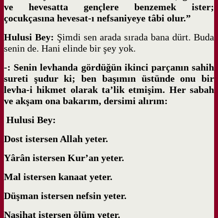
ve hevesatta gençlere benzemek ister;
çocukçasına hevesat-ı nefsaniyeye tâbi olur.”
Hulusi Bey:
Şimdi sen arada sırada bana dürt. Buda
senin de. Hani elinde bir şey yok.
-: Senin levhanda gördüğün ikinci parçanın sahih
sureti şudur ki; ben başımın üstünde onu bir
levha-i hikmet olarak ta’lik etmişim. Her sabah
ve akşam ona bakarım, dersimi alırım:
Hulusi Bey:
Dost istersen Allah yeter.
Yârân istersen Kur’an yeter.
Mal istersen kanaat yeter.
Düşman istersen nefsin yeter.
Nasihat istersen ölüm yeter.