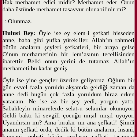
Hak merhamet edici midir? Merhamet eder. Onun
daha üstünde merhamet tasavvur olunabilinir mi?
-: Olunmaz.
Hulusi Bey:
Öyle ise ey elem-i şefkati hisseden
anne, baba gibi yufka yürekliler. Allah’ın rahmeti
bütün anaların şeyleri şefkatleri, bir araya gelse
O’nun merhametinin bir lem’asının tecellisinden
ibarettir. Belki onun yerini de tutamaz. Allah’ın
merhameti bu kadar geniş.
Öyle ise yine gençler üzerine geliyoruz. Oğlum bir
gün evvel fazla yoruldu akşamda geldiği zaman da
anne dedi bugün çok fazla yoruldum biraz erken
yatacam. Ne ise az bir şey yedi, yorgun yattı.
Sabahleyin minarelerde selat-u selamlar okunuyor.
Geldi baktı ki sevgili çocuğu mışıl mışıl uyuyor.
Uyandırsın mı? Ama bırakır mı ana şefkati! Şimdi
ananın şefkati orda, dedik ki bütün anaların, insani,
hayvani, nebati bütün anaların şefkati tasavvur