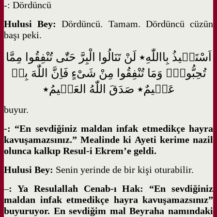
-: Dördüncü
Hulusi Bey:
Dördüncü. Tamam. Dördüncü cüzün
başı peki.
اَسْتَع۪يذُ بِااللّٰهِ٭ لَنْ تَنَالُوا الْبِرَّ حَتّٰى تُنْفِقُوا مِمَّا
تُحِبُّونَۜ وَمَا تُنْفِقُوا مِنْ شَىْءٍ فَاِنَّ اللّٰهَ بِه۪
عَل۪يمٌ٭ صَدَقَ اللّٰهُ العَظ۪يمُ٭
buyur.
-: “En sevdiğiniz maldan infak etmedikçe hayra
kavuşamazsınız.” Mealinde ki Ayeti kerime nazil
olunca kalkıp Resul-i Ekrem’e geldi.
Hulusi Bey:
Senin yerinde de bir kişi oturabilir.
–
: Ya Resulallah Cenab-ı Hak: “En sevdiğiniz
maldan infak etmedikçe hayra kavuşamazsınız”
buyuruyor. En sevdiğim mal Beyraha namındaki