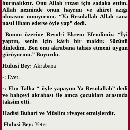
hurmalıktır. Onu Allah rızası için sadaka ettim.
Allah nezninde onun hayrını ve ahiret azığı
olmasını umuyorum. “Ya Resulallah Allah sana
nasıl ilham ederse öyle yap” dedi.
Bunun üzerine Resul-i Ekrem Efendimiz: “İyi
yaptın, senin için kârlı bir maldır. Sözünü
dinledim. Ben onu akrabana tahsis etmeni uygun
görüyorum.” Buyurdu.
Hulusi Bey:
Akrabana
-: Evet.
-: Ebu Talha “ öyle yapayım Ya Resulallah” dedi
ve bahçeyi akrabası ile amca çocukları arasında
taksim etti.
Hadisi Buhari ve Müslim rivayet etmişlerdir.
Hulusi Bey:
Yeter.