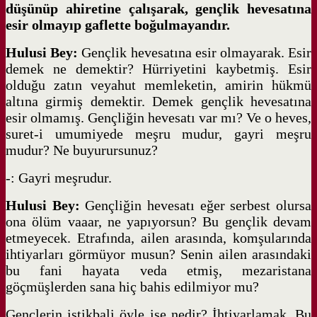
düşünüp ahiretine çalışarak, gençlik hevesatına
esir olmayıp gaflette boğulmayandır.
Hulusi Bey:
Gençlik hevesatına esir olmayarak. Esir
demek ne demektir? Hürriyetini kaybetmiş. Esir
olduğu zatın veyahut memleketin, amirin hükmü
altına girmiş demektir. Demek gençlik hevesatına
esir olmamış. Gençliğin hevesatı var mı? Ve o heves,
suret-i umumiyede meşru mudur, gayri meşru
mudur? Ne buyurursunuz?
-: Gayri meşrudur.
Hulusi Bey:
Gençliğin hevesatı eğer serbest olursa
ona ölüm vaaar, ne yapıyorsun? Bu gençlik devam
etmeyecek. Etrafında, ailen arasında, komşularında
ihtiyarları görmüyor musun? Senin ailen arasındaki
bu fani hayata veda etmiş, mezaristana
göçmüşlerden sana hiç bahis edilmiyor mu?
Gençlerin istikbali öyle ise nedir? İhtiyarlamak. Bu