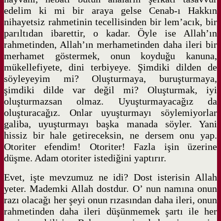
edelim ki mi bir araya gelse Cenab-ı Hakkın
nihayetsiz rahmetinin tecellisinden bir lem’acık, bir
parıltıdan ibarettir, o kadar. Öyle ise Allah’ın
rahmetinden, Allah’ın merhametinden daha ileri bir
merhamet göstermek, onun koyduğu kanuna,
mükellefiyete, dini terbiyeye. Şimdiki dilden de
söyleyeyim mi? Oluşturmaya, buruşturmaya,
şimdiki dilde var değil mi? Oluşturmak, iyi
oluşturmazsan olmaz. Uyuşturmayacağız da
oluşturacağız. Onlar uyuşturmayı söylemiyorlar
galiba, uyuşturmayı başka manada söyler. Yani
hissiz bir hale getireceksin, ne dersem onu yap.
Otoriter efendim! Otoriter! Fazla işin üzerine
düşme. Adam otoriter istediğini yaptırır.
Evet, işte mevzumuz ne idi? Dost isterisin Allah
yeter. Mademki Allah dostdur. O’ nun namına onun
razı olacağı her şeyi onun rızasından daha ileri, onun
rahmetinden daha ileri düşünmemek şartı ile her