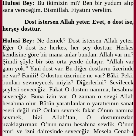
Hulusi Bey:
Bu ikimizin mi? Ben bir yudum alıp
sana vereceğim. Bismillah. Fiyatını verelim.
Dost istersen Allah yeter. Evet, o dost ise,
herşey dosttur.
Hulusi Bey:
Ne demek? Dost istersen Allah yeter.
Eğer O dost ise herkes, her şey dosttur. Herkes
kendisine göre bir mana anlar bundan. Allah var mı?
Şimdi şöyle bir söz orta yerde dolaşır. “Allah var
gam yok.” Yani dost var. Bu diğer dostların üzerinde
ne var? Faniii! O dostun üzerinde ne var? Bâki. Peki,
bunları sevmeyecek miyiz? Diğerlerini? Sevilecek
şeyleri seveceğiz. Fakat O dostun namına, hesabına
seveceğiz. Buna izin var. O zaman o sevgi Allah
hesabına olur. Bütün yaratılanlar o yaratıcının sanat
eseri değil mi? Onları sevmek fakat O’nun namına
sevmek, bizi Allah’tan, O dostumuzdan
uzaklaştırmaz. O’nun namı hesabına sevdik, O’nun
emri ve izni dairesinde seveceğiz. Mesela Cenab-ı