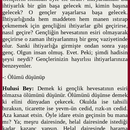
ihtiyarlık bir gün başa gelecek mi, kimin başına
gelecek? O gençler yaşarlarsa başa gelecek.
İhtiyarlığında hem maddeten hem manen ıstırap
çekmemek için gençliğini ihtiyarlar gibi geçirirse,
nasıl geçire? Gençliğin hevesatının esiri olmayarak
geçirirse o zaman ihtiyarlanmış bir genç vaziyetinde
olur. Sanki ihtiyarlığa girmişte ondan sonra yaşı
genç. Olgun insan olmuş. Evet. Peki; şimdi hadisin
şeysi neydi? Gençlerinizin hayırlısı ihtiyarlarınıza
benzeyenler.
-: Ölümü düşünüp
Hulusi Bey:
Demek ki gençlik hevesatının esiri
olmazsa ölümünü düşünür. Ölümünü düşünse demek
ki elini dünyadan çekecek. Okulda ise tahsili
bıraksın, ticarette ise yevm-ün cedid, rızk-ın cedid.
Aza kanaat etsin. Öyle idare etsin geçinsin bu mana
mı? Ya; meşru dairesinde, helal dairesinde istediği
kadar kazanç yapsın. Helal dairesinde harama