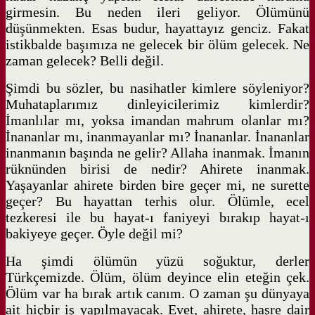
girmesin. Bu neden ileri geliyor. Ölümünü
düşünmekten. Esas budur, hayattayız genciz. Fakat
istikbalde başımıza ne gelecek bir ölüm gelecek. Ne
zaman gelecek? Belli değil.
Şimdi bu sözler, bu nasihatler kimlere söyleniyor?
Muhataplarımız dinleyicilerimiz kimlerdir?
İmanlılar mı, yoksa imandan mahrum olanlar mı?
İnananlar mı, inanmayanlar mı? İnananlar. İnananlar
inanmanın başında ne gelir? Allaha inanmak. İmanın
rüknünden birisi de nedir? Ahirete inanmak.
Yaşayanlar ahirete birden bire geçer mi, ne surette
geçer? Bu hayattan terhis olur. Ölümle, ecel
tezkeresi ile bu hayat-ı faniyeyi bırakıp hayat-ı
bakiyeye geçer. Öyle değil mi?
Ha şimdi ölümün yüzü soğuktur, derler
Türkçemizde. Ölüm, ölüm deyince elin eteğin çek.
Ölüm var ha bırak artık canım. O zaman şu dünyaya
ait hiçbir iş yapılmayacak. Evet, ahirete, haşre dair