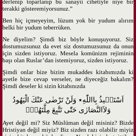
derlenip toparlanıp bu sanayii cihetiyle niye bir
terakki gösteremiyorsunuz.”
Ben hiç içmeyeyim, lüzum yok bir yudum alırım
belki bir yudum teberrüken.
Ne diyelim? Şimdi biz böyle konuşuyoruz. Siz
dostumuzsunuz da evet siz dostumuzsunuz da onun
için sizden istiyoruz. Mesela komünizm rejiminin
başı olan Ruslar’dan istemiyoruz, sizden istiyoruz.
Şimdi onlar bize bizim mukaddes kitabımızda ki
ayetle bize cevap verseler, ne diyeceğiz bakalım?
Şimdi deseler ki sizin kitabınızda
اَسْتَع۪يذُ بِااللّٰهِ٭ وَلَنْ تَرْضٰى عَنْكَ الْيَهُودُ
وَلاَالنَّصَارٰى حَتّٰى تَتَّبِعَ مِلَّتَهُمْۜ
Ayet değil mi? Siz Müslüman değil misiniz? Bizde
Hristiyan değil miyiz? Biz sizden razı olabilir miyiz