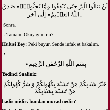
لَنْ تَنَالُوا الْبِرَّ حَتّٰى تُنْفِقُوا مِمَّا تُحِبُّونَۜ٭ صَدَقَ
اللّٰهُ العَظ۪يمُ٭ إلٰى آخر..
Sonra.
-: Tamam. Okuyayım mı?
Hulusi Bey:
Peki buyur. Sende infak et bakalım.
-:
بِسْمِ اللّٰهِ الرَّحْمٰنِ الرَّحِيمِ٭
Yedinci Sualiniz:
خَيْرُ شَبَابِكُمْ مَنْ تَشَبَّهَ بِكُهُولِكُمْ وَ شَرُّ كُهُولِكُمْ
مَنْ تَشَبَّهَ بِشَبَابِكُمْ
hadîs midir; bundan murad nedir?