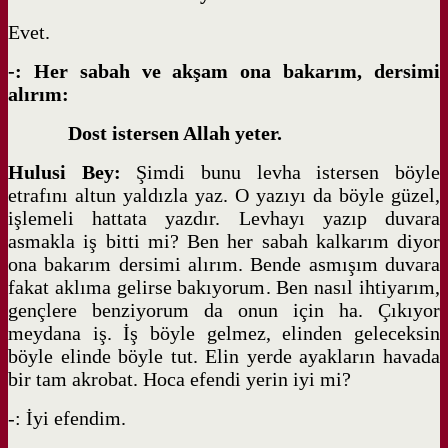
Evet.
-: Her sabah ve akşam ona bakarım, dersimi
alırım:
Dost istersen Allah yeter.
Hulusi Bey:
Şimdi bunu levha istersen böyle
etrafını altun yaldızla yaz. O yazıyı da böyle güzel,
işlemeli hattata yazdır. Levhayı yazıp duvara
asmakla iş bitti mi? Ben her sabah kalkarım diyor
ona bakarım dersimi alırım. Bende asmışım duvara
fakat aklıma gelirse bakıyorum. Ben nasıl ihtiyarım,
gençlere benziyorum da onun için ha. Çıkıyor
meydana iş. İş böyle gelmez, elinden geleceksin
böyle elinde böyle tut. Elin yerde ayakların havada
bir tam akrobat. Hoca efendi yerin iyi mi?
-: İyi efendim.